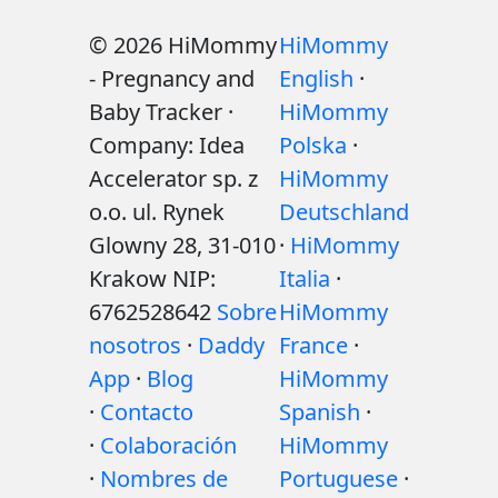
© 2026 HiMommy
HiMommy
- Pregnancy and
English
·
Baby Tracker ·
HiMommy
Company: Idea
Polska
·
Accelerator sp. z
HiMommy
o.o. ul. Rynek
Deutschland
Glowny 28, 31-010
·
HiMommy
Krakow NIP:
Italia
·
6762528642
Sobre
HiMommy
nosotros
·
Daddy
France
·
App
·
Blog
HiMommy
·
Contacto
Spanish
·
·
Colaboración
HiMommy
·
Nombres de
Portuguese
·