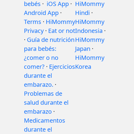
bebés
·
iOS App
·
HiMommy
Android App
·
Hindi
·
Terms
·
HiMommy
HiMommy
Privacy
·
Eat or not
Indonesia
·
·
Guía de nutrición
HiMommy
para bebés:
Japan
·
¿comer o no
HiMommy
comer?
·
Ejercicios
Korea
durante el
embarazo.
·
Problemas de
salud durante el
embarazo
·
Medicamentos
durante el