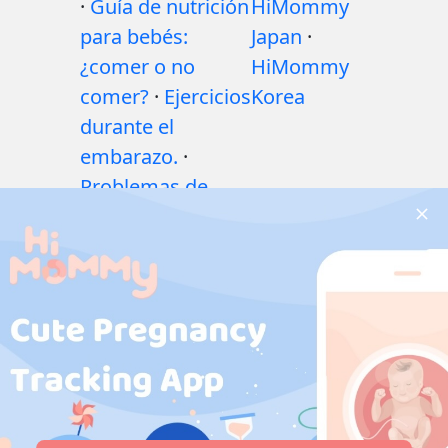
·
Guía de nutrición
HiMommy
para bebés:
Japan
·
¿comer o no
HiMommy
comer?
·
Ejercicios
Korea
durante el
embarazo.
·
Problemas de
salud durante el
embarazo
·
Medicamentos
durante el
embarazo
·
Problemas de
salud del bebé
·
Articles
·
Politica