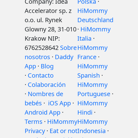
Company: Idea
Polska
·
Accelerator sp. z
HiMommy
o.o. ul. Rynek
Deutschland
Glowny 28, 31-010
·
HiMommy
Krakow NIP:
Italia
·
6762528642
Sobre
HiMommy
nosotros
·
Daddy
France
·
App
·
Blog
HiMommy
·
Contacto
Spanish
·
·
Colaboración
HiMommy
·
Nombres de
Portuguese
·
bebés
·
iOS App
·
HiMommy
Android App
·
Hindi
·
Terms
·
HiMommy
HiMommy
Privacy
·
Eat or not
Indonesia
·