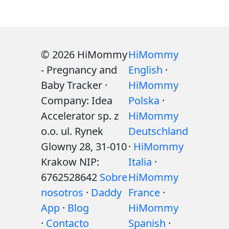
© 2026 HiMommy
HiMommy
- Pregnancy and
English
·
Baby Tracker ·
HiMommy
Company: Idea
Polska
·
Accelerator sp. z
HiMommy
o.o. ul. Rynek
Deutschland
Glowny 28, 31-010
·
HiMommy
Krakow NIP:
Italia
·
6762528642
Sobre
HiMommy
nosotros
·
Daddy
France
·
App
·
Blog
HiMommy
·
Contacto
Spanish
·