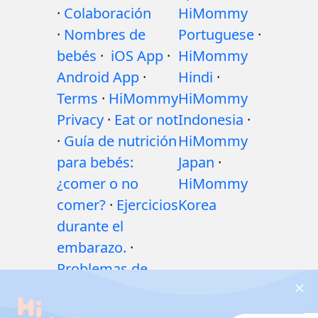
·
Colaboración
HiMommy
·
Nombres de
Portuguese
·
bebés
·
iOS App
·
HiMommy
Android App
·
Hindi
·
Terms
·
HiMommy
HiMommy
Privacy
·
Eat or not
Indonesia
·
·
Guía de nutrición
HiMommy
para bebés:
Japan
·
¿comer o no
HiMommy
comer?
·
Ejercicios
Korea
durante el
embarazo.
·
Problemas de
salud durante el
embarazo
·