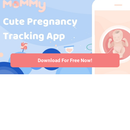
Medicamentos
durante el
embarazo
·
Problemas de
salud del bebé
·
Articles
·
Politica
editorial
Download For Free Now!