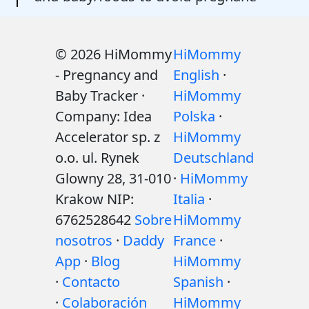
© 2026 HiMommy
HiMommy
- Pregnancy and
English
·
Baby Tracker ·
HiMommy
Company: Idea
Polska
·
Accelerator sp. z
HiMommy
o.o. ul. Rynek
Deutschland
Glowny 28, 31-010
·
HiMommy
Krakow NIP:
Italia
·
6762528642
Sobre
HiMommy
nosotros
·
Daddy
France
·
App
·
Blog
HiMommy
·
Contacto
Spanish
·
·
Colaboración
HiMommy