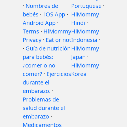
·
Nombres de
Portuguese
·
bebés
·
iOS App
·
HiMommy
Android App
·
Hindi
·
Terms
·
HiMommy
HiMommy
Privacy
·
Eat or not
Indonesia
·
·
Guía de nutrición
HiMommy
para bebés:
Japan
·
¿comer o no
HiMommy
comer?
·
Ejercicios
Korea
durante el
embarazo.
·
Problemas de
salud durante el
embarazo
·
Medicamentos