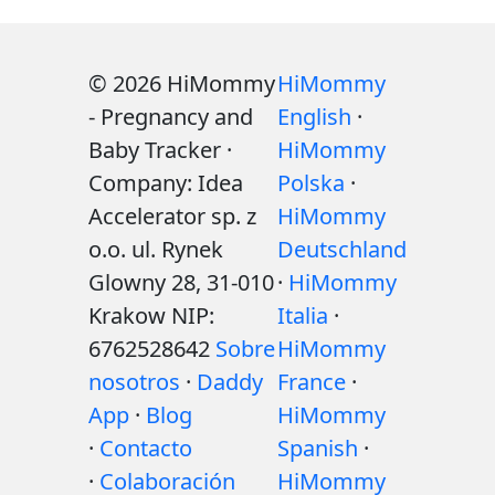
© 2026 HiMommy
HiMommy
- Pregnancy and
English
·
Baby Tracker ·
HiMommy
Company: Idea
Polska
·
Accelerator sp. z
HiMommy
o.o. ul. Rynek
Deutschland
Glowny 28, 31-010
·
HiMommy
Krakow NIP:
Italia
·
6762528642
Sobre
HiMommy
nosotros
·
Daddy
France
·
App
·
Blog
HiMommy
·
Contacto
Spanish
·
·
Colaboración
HiMommy