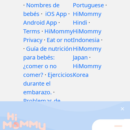
·
Nombres de
Portuguese
·
bebés
·
iOS App
·
HiMommy
Android App
·
Hindi
·
Terms
·
HiMommy
HiMommy
Privacy
·
Eat or not
Indonesia
·
·
Guía de nutrición
HiMommy
para bebés:
Japan
·
¿comer o no
HiMommy
comer?
·
Ejercicios
Korea
durante el
embarazo.
·
Problemas de
salud durante el
embarazo
·
Medicamentos