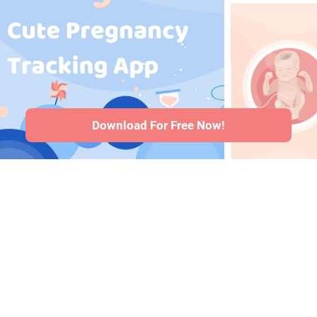
durante el
embarazo
·
Problemas de
salud del bebé
·
Articles
·
Politica
editorial
Download For Free Now!