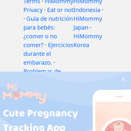
Terms
·
HiMommy
HiMommy
Privacy
·
Eat or not
Indonesia
·
·
Guía de nutrición
HiMommy
para bebés:
Japan
·
¿comer o no
HiMommy
comer?
·
Ejercicios
Korea
durante el
embarazo.
·
Problemas de
salud durante el
embarazo
·
Medicamentos
durante el
embarazo
·
Problemas de