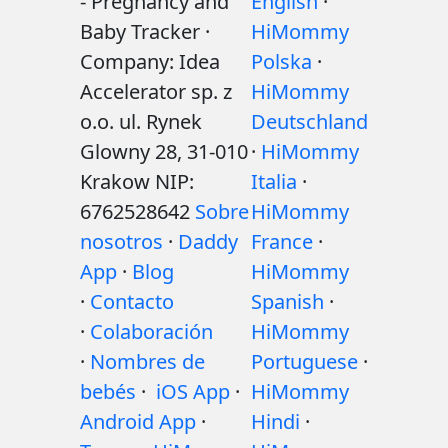
- Pregnancy and
English
·
Baby Tracker ·
HiMommy
Company: Idea
Polska
·
Accelerator sp. z
HiMommy
o.o. ul. Rynek
Deutschland
Glowny 28, 31-010
·
HiMommy
Krakow NIP:
Italia
·
6762528642
Sobre
HiMommy
nosotros
·
Daddy
France
·
App
·
Blog
HiMommy
·
Contacto
Spanish
·
·
Colaboración
HiMommy
·
Nombres de
Portuguese
·
bebés
·
iOS App
·
HiMommy
Android App
·
Hindi
·