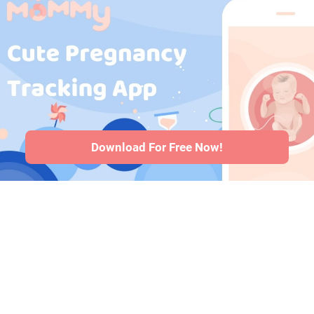
Medicamentos
durante el
embarazo
·
Problemas de
salud del bebé
·
Articles
·
Politica
editorial
Download For Free Now!