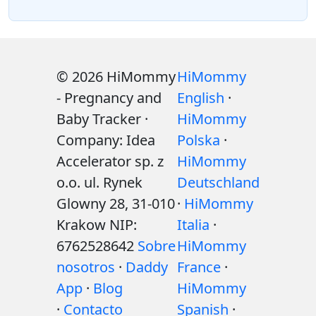
© 2026 HiMommy
HiMommy
- Pregnancy and
English
·
Baby Tracker ·
HiMommy
Company: Idea
Polska
·
Accelerator sp. z
HiMommy
o.o. ul. Rynek
Deutschland
Glowny 28, 31-010
·
HiMommy
Krakow NIP:
Italia
·
6762528642
Sobre
HiMommy
nosotros
·
Daddy
France
·
App
·
Blog
HiMommy
·
Contacto
Spanish
·