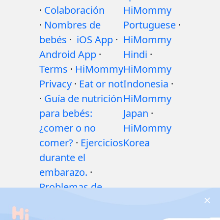
·
Colaboración
HiMommy
·
Nombres de
Portuguese
·
bebés
·
iOS App
·
HiMommy
Android App
·
Hindi
·
Terms
·
HiMommy
HiMommy
Privacy
·
Eat or not
Indonesia
·
·
Guía de nutrición
HiMommy
para bebés:
Japan
·
¿comer o no
HiMommy
comer?
·
Ejercicios
Korea
durante el
embarazo.
·
Problemas de
salud durante el
embarazo
·