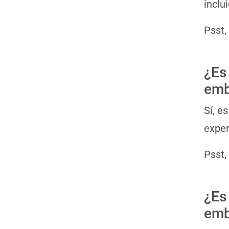
inclu
Psst,
¿Es
emb
Sí, e
expe
Psst,
¿Es
emb