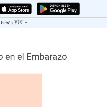
🇪🇸
 bebés
o en el Embarazo