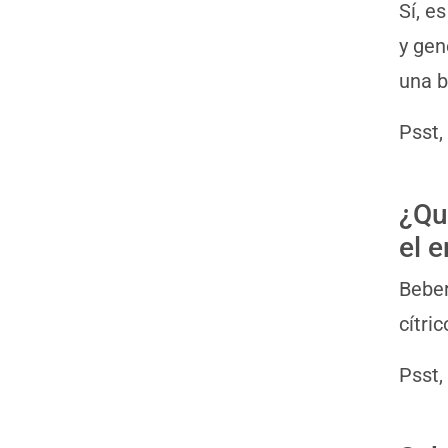
Sí, e
y gen
una b
Psst,
¿Qu
el 
Beber
cítri
Psst,