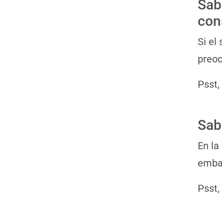
Sab
con
Si el
preoc
Psst,
Sab
En la
embar
Psst,