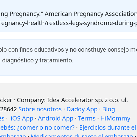
ing Pregnancy." American Pregnancy Association
gnancy-health/restless-legs-syndrome-during-
lo con fines educativos y no constituye consejo m
a diagnóstico y tratamiento.
r · Company: Idea Accelerator sp. z o.o. ul.
528642
Sobre nosotros
·
Daddy App
·
Blog
és
·
iOS App
·
Android App
·
Terms
·
HiMommy
 bebés: ¿comer o no comer?
·
Ejercicios durante el
 embarazo
·
Medicamentos durante el embarazo
·