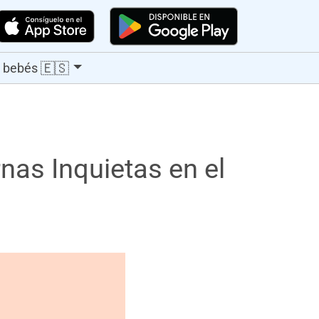
🇪🇸
 bebés
as Inquietas en el