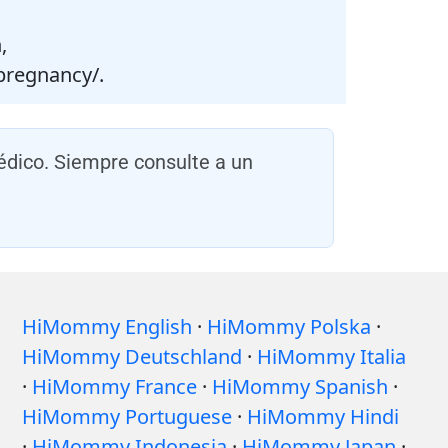
,
pregnancy/.
édico. Siempre consulte a un
HiMommy English
·
HiMommy Polska
·
HiMommy Deutschland
·
HiMommy Italia
·
HiMommy France
·
HiMommy Spanish
·
HiMommy Portuguese
·
HiMommy Hindi
·
HiMommy Indonesia
·
HiMommy Japan
·