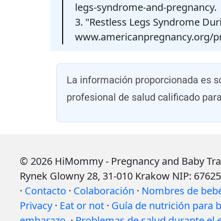
legs-syndrome-and-pregnancy.
3. "Restless Legs Syndrome Dur
www.americanpregnancy.org/pre
La información proporcionada es so
profesional de salud calificado par
© 2026 HiMommy - Pregnancy and Baby Tracke
Rynek Glowny 28, 31-010 Krakow NIP: 6762
·
Contacto
·
Colaboración
·
Nombres de beb
Privacy
·
Eat or not
·
Guía de nutrición para
embarazo.
·
Problemas de salud durante el