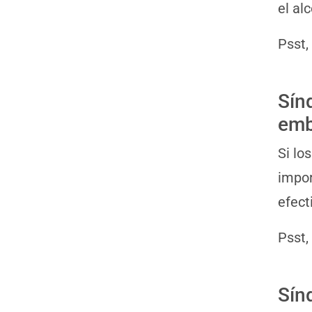
el al
Psst,
Sín
emb
Si lo
impor
efect
Psst,
Sín