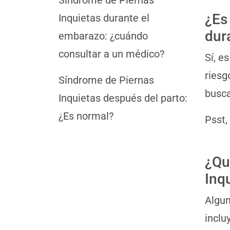
¿Es
Inquietas durante el
dur
embarazo: ¿cuándo
consultar a un médico?
Sí, e
riesg
Síndrome de Piernas
busca
Inquietas después del parto:
¿Es normal?
Psst,
¿Qu
Inq
Algun
inclu