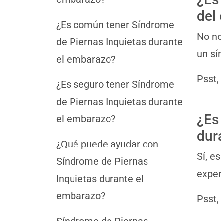
del
¿Es común tener Síndrome
No ne
de Piernas Inquietas durante
un sí
el embarazo?
Psst,
¿Es seguro tener Síndrome
de Piernas Inquietas durante
¿Es
el embarazo?
dur
¿Qué puede ayudar con
Sí, e
Síndrome de Piernas
expe
Inquietas durante el
embarazo?
Psst,
Síndrome de Piernas