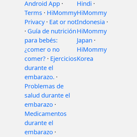
Android App
·
Hindi
·
Terms
·
HiMommy
HiMommy
Privacy
·
Eat or not
Indonesia
·
·
Guía de nutrición
HiMommy
para bebés:
Japan
·
¿comer o no
HiMommy
comer?
·
Ejercicios
Korea
durante el
embarazo.
·
Problemas de
salud durante el
embarazo
·
Medicamentos
durante el
embarazo
·