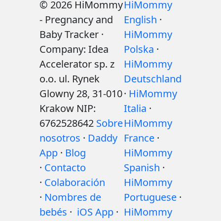
© 2026 HiMommy
HiMommy
- Pregnancy and
English
·
Baby Tracker ·
HiMommy
Company: Idea
Polska
·
Accelerator sp. z
HiMommy
o.o. ul. Rynek
Deutschland
Glowny 28, 31-010
·
HiMommy
Krakow NIP:
Italia
·
6762528642
Sobre
HiMommy
nosotros
·
Daddy
France
·
App
·
Blog
HiMommy
·
Contacto
Spanish
·
·
Colaboración
HiMommy
·
Nombres de
Portuguese
·
bebés
·
iOS App
·
HiMommy