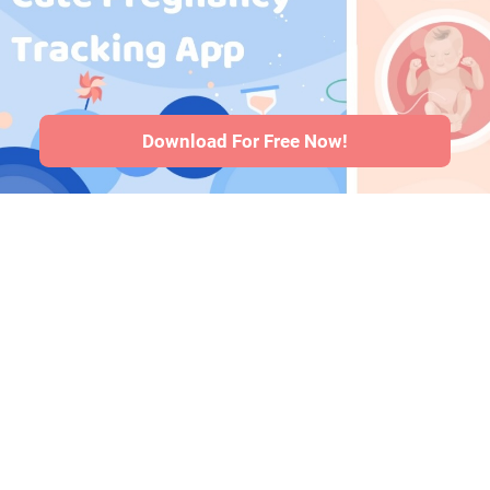
embarazo
·
Problemas de
salud del bebé
·
Articles
·
Politica
editorial
Download For Free Now!