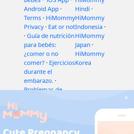
Android App
·
Hindi
·
Terms
·
HiMommy
HiMommy
Privacy
·
Eat or not
Indonesia
·
·
Guía de nutrición
HiMommy
para bebés:
Japan
·
¿comer o no
HiMommy
comer?
·
Ejercicios
Korea
durante el
embarazo.
·
Problemas de
salud durante el
embarazo
·
Medicamentos
durante el