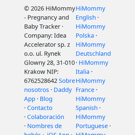
© 2026 HiMommy
HiMommy
- Pregnancy and
English
·
Baby Tracker ·
HiMommy
Company: Idea
Polska
·
Accelerator sp. z
HiMommy
o.o. ul. Rynek
Deutschland
Glowny 28, 31-010
·
HiMommy
Krakow NIP:
Italia
·
6762528642
Sobre
HiMommy
nosotros
·
Daddy
France
·
App
·
Blog
HiMommy
·
Contacto
Spanish
·
·
Colaboración
HiMommy
·
Nombres de
Portuguese
·
bebés
·
iOS App
·
HiMommy