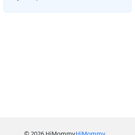
© 2026 HiMommy
HiMommy