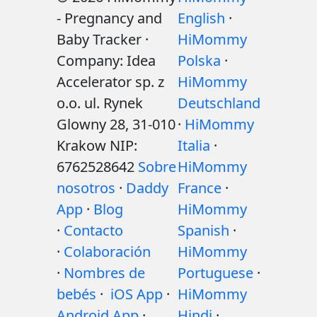
- Pregnancy and
English
·
Baby Tracker ·
HiMommy
Company: Idea
Polska
·
Accelerator sp. z
HiMommy
o.o. ul. Rynek
Deutschland
Glowny 28, 31-010
·
HiMommy
Krakow NIP:
Italia
·
6762528642
Sobre
HiMommy
nosotros
·
Daddy
France
·
App
·
Blog
HiMommy
·
Contacto
Spanish
·
·
Colaboración
HiMommy
·
Nombres de
Portuguese
·
bebés
·
iOS App
·
HiMommy
Android App
·
Hindi
·