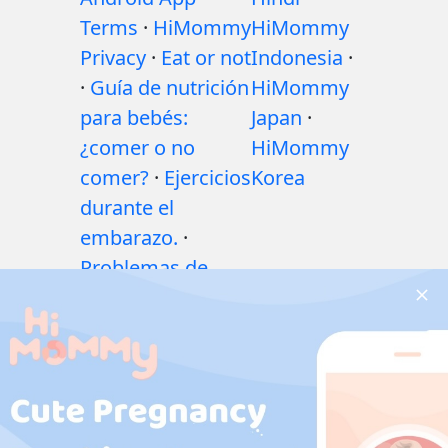
Terms
·
HiMommy
HiMommy
Privacy
·
Eat or not
Indonesia
·
·
Guía de nutrición
HiMommy
para bebés:
Japan
·
¿comer o no
HiMommy
comer?
·
Ejercicios
Korea
durante el
embarazo.
·
Problemas de
salud durante el
embarazo
·
Medicamentos
durante el
embarazo
·
Problemas de