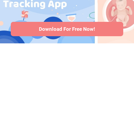
salud del bebé
·
Articles
·
Politica
editorial
Download For Free Now!