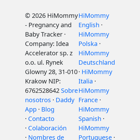
© 2026 HiMommy
HiMommy
- Pregnancy and
English
·
Baby Tracker ·
HiMommy
Company: Idea
Polska
·
Accelerator sp. z
HiMommy
o.o. ul. Rynek
Deutschland
Glowny 28, 31-010
·
HiMommy
Krakow NIP:
Italia
·
6762528642
Sobre
HiMommy
nosotros
·
Daddy
France
·
App
·
Blog
HiMommy
·
Contacto
Spanish
·
·
Colaboración
HiMommy
·
Nombres de
Portuguese
·