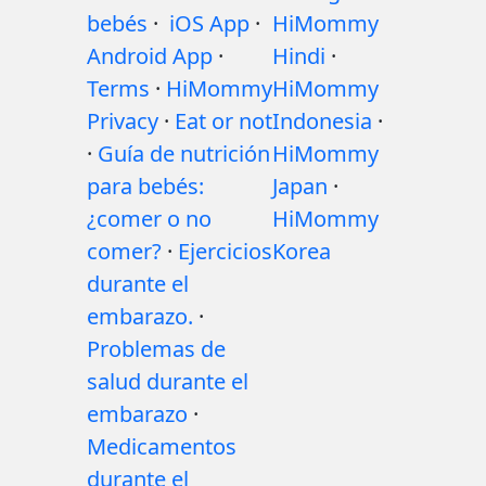
bebés
·
iOS App
·
HiMommy
Android App
·
Hindi
·
Terms
·
HiMommy
HiMommy
Privacy
·
Eat or not
Indonesia
·
·
Guía de nutrición
HiMommy
para bebés:
Japan
·
¿comer o no
HiMommy
comer?
·
Ejercicios
Korea
durante el
embarazo.
·
Problemas de
salud durante el
embarazo
·
Medicamentos
durante el