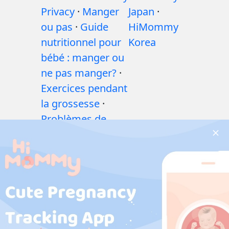
Privacy
·
Manger
Japan
·
ou pas
·
Guide
HiMommy
nutritionnel pour
Korea
bébé : manger ou
ne pas manger?
·
Exercices pendant
la grossesse
·
Problèmes de
santé pendant la
grossesse
·
Médicaments
pendant la
grossesse
·
Problèmes de
santé des bébés
·