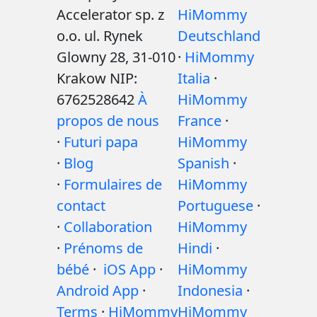
Accelerator sp. z
HiMommy
o.o. ul. Rynek
Deutschland
Glowny 28, 31-010
·
HiMommy
Krakow NIP:
Italia
·
6762528642
À
HiMommy
propos de nous
France
·
·
Futuri papa
HiMommy
·
Blog
Spanish
·
·
Formulaires de
HiMommy
contact
Portuguese
·
·
Collaboration
HiMommy
·
Prénoms de
Hindi
·
bébé
·
iOS App
·
HiMommy
Android App
·
Indonesia
·
Terms
·
HiMommy
HiMommy