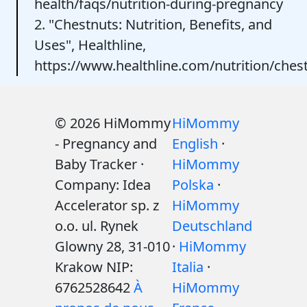
health/faqs/nutrition-during-pregnancy
2. "Chestnuts: Nutrition, Benefits, and
Uses", Healthline,
https://www.healthline.com/nutrition/ches
© 2026 HiMommy
HiMommy
- Pregnancy and
English
·
Baby Tracker ·
HiMommy
Company: Idea
Polska
·
Accelerator sp. z
HiMommy
o.o. ul. Rynek
Deutschland
Glowny 28, 31-010
·
HiMommy
Krakow NIP:
Italia
·
6762528642
À
HiMommy