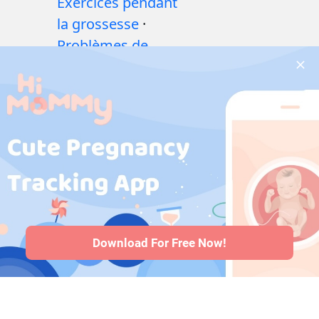
Exercices pendant
la grossesse
·
Problèmes de
santé pendant la
grossesse
·
Médicaments
pendant la
grossesse
·
Problèmes de
santé des bébés
·
Articles
·
Politique
editoriale
Download For Free Now!