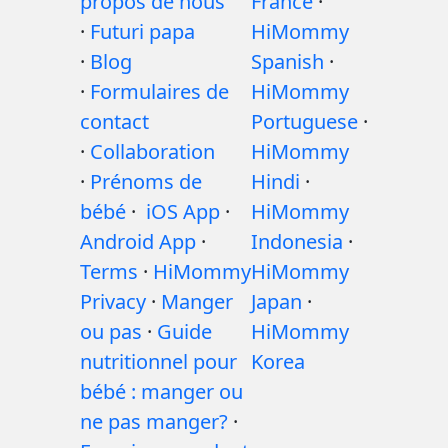
propos de nous
France
·
·
Futuri papa
HiMommy
·
Blog
Spanish
·
·
Formulaires de
HiMommy
contact
Portuguese
·
·
Collaboration
HiMommy
·
Prénoms de
Hindi
·
bébé
·
iOS App
·
HiMommy
Android App
·
Indonesia
·
Terms
·
HiMommy
HiMommy
Privacy
·
Manger
Japan
·
ou pas
·
Guide
HiMommy
nutritionnel pour
Korea
bébé : manger ou
ne pas manger?
·