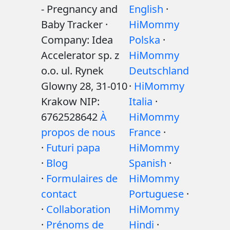
- Pregnancy and
English
·
Baby Tracker ·
HiMommy
Company: Idea
Polska
·
Accelerator sp. z
HiMommy
o.o. ul. Rynek
Deutschland
Glowny 28, 31-010
·
HiMommy
Krakow NIP:
Italia
·
6762528642
À
HiMommy
propos de nous
France
·
·
Futuri papa
HiMommy
·
Blog
Spanish
·
·
Formulaires de
HiMommy
contact
Portuguese
·
·
Collaboration
HiMommy
·
Prénoms de
Hindi
·