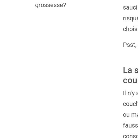
grossesse?
sauci
risqu
chois
Psst,
La 
cou
Il n'
couc
ou ma
fauss
cons