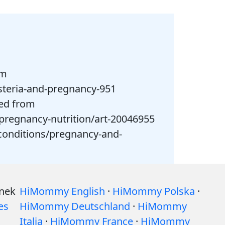
om
steria-and-pregnancy-951
ved from
pregnancy-nutrition/art-20046955
/conditions/pregnancy-and-
ynek
HiMommy English
·
HiMommy Polska
·
es
HiMommy Deutschland
·
HiMommy
Italia
·
HiMommy France
·
HiMommy