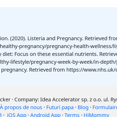
on. (2020). Listeria and Pregnancy. Retrieved fr
healthy-pregnancy/pregnancy-health-wellness/li
y diet: Focus on these essential nutrients. Retrie
lthy-lifestyle/pregnancy-week-by-week/in-depth/
in pregnancy. Retrieved from https://www.nhs.uk
r · Company: Idea Accelerator sp. z o.o. ul. R
À propos de nous
·
Futuri papa
·
Blog
·
Formulair
é
·
iOS App
·
Android App
·
Terms
·
HiMommy