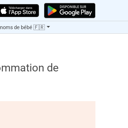
🇫🇷
énoms de bébé
sommation de