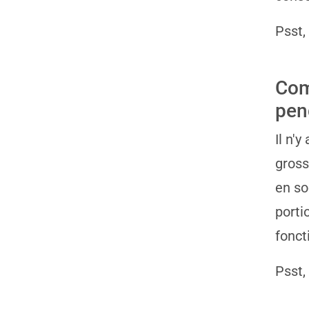
Psst,
Com
pen
Il n'
gross
en so
porti
fonct
Psst,