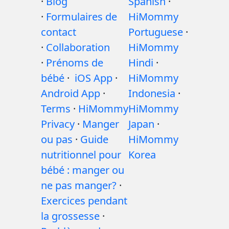
·
Blog
Spanish
·
·
Formulaires de
HiMommy
contact
Portuguese
·
·
Collaboration
HiMommy
·
Prénoms de
Hindi
·
bébé
·
iOS App
·
HiMommy
Android App
·
Indonesia
·
Terms
·
HiMommy
HiMommy
Privacy
·
Manger
Japan
·
ou pas
·
Guide
HiMommy
nutritionnel pour
Korea
bébé : manger ou
ne pas manger?
·
Exercices pendant
la grossesse
·