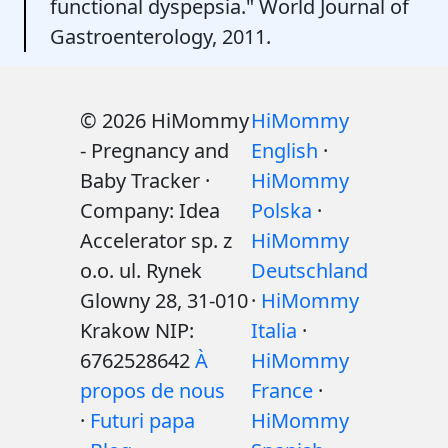
functional dyspepsia." World Journal of
Gastroenterology, 2011.
© 2026 HiMommy
HiMommy
- Pregnancy and
English
·
Baby Tracker ·
HiMommy
Company: Idea
Polska
·
Accelerator sp. z
HiMommy
o.o. ul. Rynek
Deutschland
Glowny 28, 31-010
·
HiMommy
Krakow NIP:
Italia
·
6762528642
À
HiMommy
propos de nous
France
·
·
Futuri papa
HiMommy