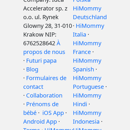
Accelerator sp. z
HiMommy
o.o. ul. Rynek
Deutschland
Glowny 28, 31-010
·
HiMommy
Krakow NIP:
Italia
·
6762528642
À
HiMommy
propos de nous
France
·
·
Futuri papa
HiMommy
·
Blog
Spanish
·
·
Formulaires de
HiMommy
contact
Portuguese
·
·
Collaboration
HiMommy
·
Prénoms de
Hindi
·
bébé
·
iOS App
·
HiMommy
Android App
·
Indonesia
·