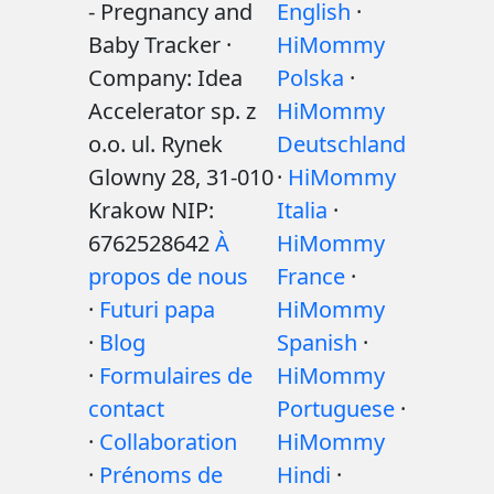
- Pregnancy and
English
·
Baby Tracker ·
HiMommy
Company: Idea
Polska
·
Accelerator sp. z
HiMommy
o.o. ul. Rynek
Deutschland
Glowny 28, 31-010
·
HiMommy
Krakow NIP:
Italia
·
6762528642
À
HiMommy
propos de nous
France
·
·
Futuri papa
HiMommy
·
Blog
Spanish
·
·
Formulaires de
HiMommy
contact
Portuguese
·
·
Collaboration
HiMommy
·
Prénoms de
Hindi
·