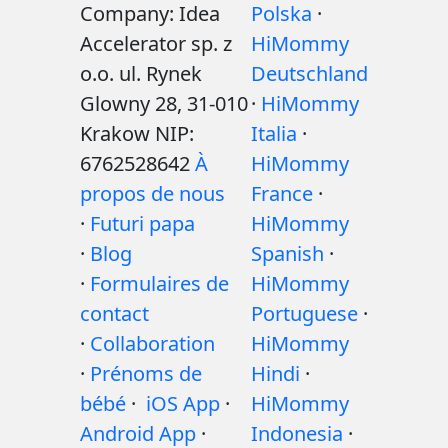
Company: Idea
Polska
·
Accelerator sp. z
HiMommy
o.o. ul. Rynek
Deutschland
Glowny 28, 31-010
·
HiMommy
Krakow NIP:
Italia
·
6762528642
À
HiMommy
propos de nous
France
·
·
Futuri papa
HiMommy
·
Blog
Spanish
·
·
Formulaires de
HiMommy
contact
Portuguese
·
·
Collaboration
HiMommy
·
Prénoms de
Hindi
·
bébé
·
iOS App
·
HiMommy
Android App
·
Indonesia
·