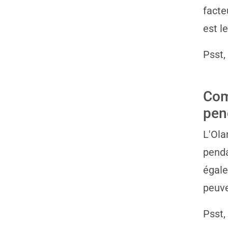
facte
est l
Psst,
Com
pen
L'Ola
penda
égale
peuve
Psst,