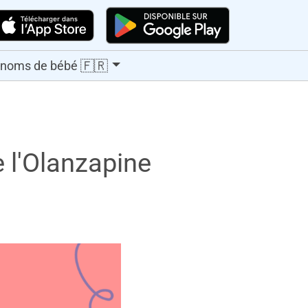
🇫🇷
énoms de bébé
e l'Olanzapine