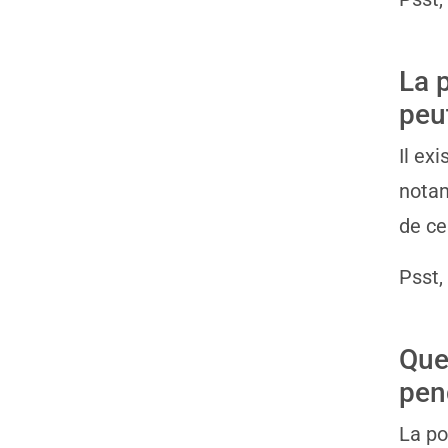
La 
peu
Il ex
notam
de ce
Psst,
Que
pen
La po