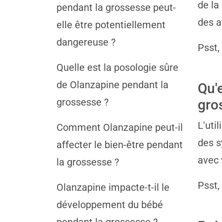
de la
pendant la grossesse peut-
des a
elle être potentiellement
dangereuse ?
Psst,
Quelle est la posologie sûre
de Olanzapine pendant la
Qu'e
grossesse ?
gro
L'uti
Comment Olanzapine peut-il
des s
affecter le bien-être pendant
avec 
la grossesse ?
Psst,
Olanzapine impacte-t-il le
développement du bébé