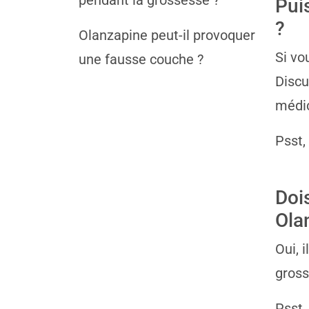
pendant la grossesse ?
Pui
?
Olanzapine peut-il provoquer
Si vo
une fausse couche ?
Discu
médi
Psst,
Doi
Ola
Oui, 
gross
Psst,