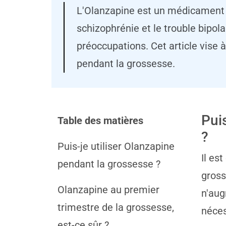
L'Olanzapine est un médicament c
schizophrénie et le trouble bipol
préoccupations. Cet article vise 
pendant la grossesse.
Pui
Table des matières
?
Puis-je utiliser Olanzapine
Il es
pendant la grossesse ?
gross
Olanzapine au premier
n'aug
trimestre de la grossesse,
néces
est-ce sûr ?