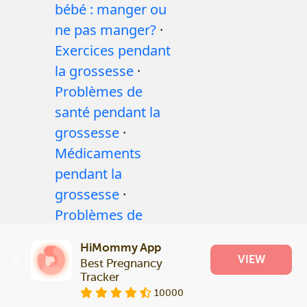
bébé : manger ou
ne pas manger?
·
Exercices pendant
la grossesse
·
Problèmes de
santé pendant la
grossesse
·
Médicaments
pendant la
grossesse
·
Problèmes de
santé des bébés
·
HiMommy App
Articles
·
Politique
VIEW
Best Pregnancy 
editoriale
Tracker
10000