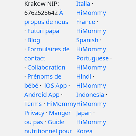
Krakow NIP:
Italia
·
6762528642
À
HiMommy
propos de nous
France
·
·
Futuri papa
HiMommy
·
Blog
Spanish
·
·
Formulaires de
HiMommy
contact
Portuguese
·
·
Collaboration
HiMommy
·
Prénoms de
Hindi
·
bébé
·
iOS App
·
HiMommy
Android App
·
Indonesia
·
Terms
·
HiMommy
HiMommy
Privacy
·
Manger
Japan
·
ou pas
·
Guide
HiMommy
nutritionnel pour
Korea