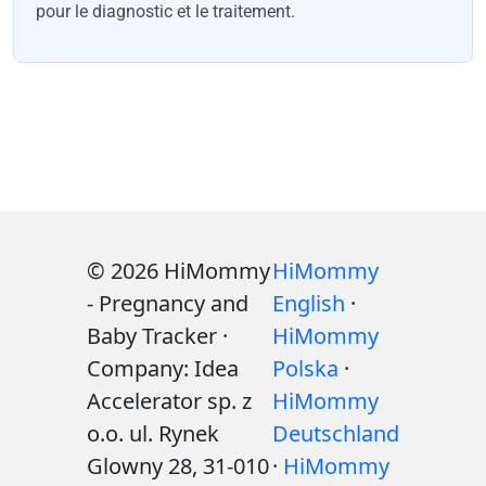
pour le diagnostic et le traitement.
© 2026 HiMommy
HiMommy
- Pregnancy and
English
·
Baby Tracker ·
HiMommy
Company: Idea
Polska
·
Accelerator sp. z
HiMommy
o.o. ul. Rynek
Deutschland
Glowny 28, 31-010
·
HiMommy