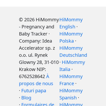
© 2026 HiMommy
HiMommy
- Pregnancy and
English
·
Baby Tracker ·
HiMommy
Company: Idea
Polska
·
Accelerator sp. z
HiMommy
o.o. ul. Rynek
Deutschland
Glowny 28, 31-010
·
HiMommy
Krakow NIP:
Italia
·
6762528642
À
HiMommy
propos de nous
France
·
·
Futuri papa
HiMommy
·
Blog
Spanish
·
·
Formulaires de
HiMommy