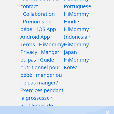
contact
Portuguese
·
·
Collaboration
HiMommy
·
Prénoms de
Hindi
·
bébé
·
iOS App
·
HiMommy
Android App
·
Indonesia
·
Terms
·
HiMommy
HiMommy
Privacy
·
Manger
Japan
·
ou pas
·
Guide
HiMommy
nutritionnel pour
Korea
bébé : manger ou
ne pas manger?
·
Exercices pendant
la grossesse
·
Problèmes de
santé pendant la