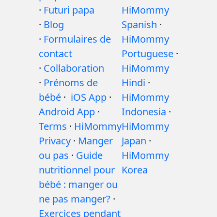
·
Futuri papa
HiMommy
·
Blog
Spanish
·
·
Formulaires de
HiMommy
contact
Portuguese
·
·
Collaboration
HiMommy
·
Prénoms de
Hindi
·
bébé
·
iOS App
·
HiMommy
Android App
·
Indonesia
·
Terms
·
HiMommy
HiMommy
Privacy
·
Manger
Japan
·
ou pas
·
Guide
HiMommy
nutritionnel pour
Korea
bébé : manger ou
ne pas manger?
·
Exercices pendant