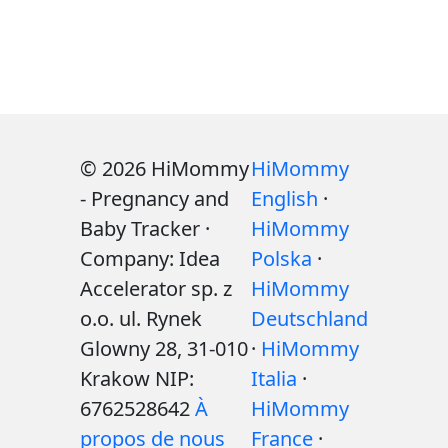
© 2026 HiMommy
HiMommy
- Pregnancy and
English
·
Baby Tracker ·
HiMommy
Company: Idea
Polska
·
Accelerator sp. z
HiMommy
o.o. ul. Rynek
Deutschland
Glowny 28, 31-010
·
HiMommy
Krakow NIP:
Italia
·
6762528642
À
HiMommy
propos de nous
France
·