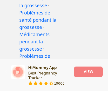
la grossesse
·
Problèmes de
santé pendant la
grossesse
·
Médicaments
pendant la
grossesse
·
Problèmes de
santé des bébés
·
HiMommy App
Articles
·
Politique
VIEW
Best Pregnancy 
editoriale
Tracker
10000