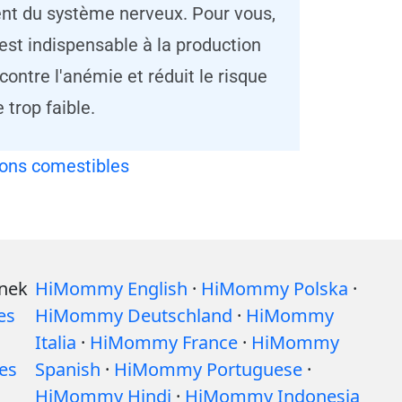
ent du système nerveux. Pour vous,
est indispensable à la production
ontre l'anémie et réduit le risque
trop faible.
ons comestibles
ynek
HiMommy English
·
HiMommy Polska
·
es
HiMommy Deutschland
·
HiMommy
Italia
·
HiMommy France
·
HiMommy
es
Spanish
·
HiMommy Portuguese
·
HiMommy Hindi
·
HiMommy Indonesia