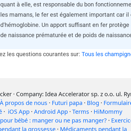
quant à elle, est responsable du bon fonctionnem
les mamans, le fer est également important car il 
d'hémoglobine. Un apport suffisant en fer protège c
de naissance prématurée et de poids de naissance 
iez les questions courantes sur:
Tous les champign
r · Company: Idea Accelerator sp. z o.o. ul. R
À propos de nous
·
Futuri papa
·
Blog
·
Formulair
é
·
iOS App
·
Android App
·
Terms
·
HiMommy
l pour bébé : manger ou ne pas manger?
·
Exercic
pendant la grossesse
·
Médicaments pendant la