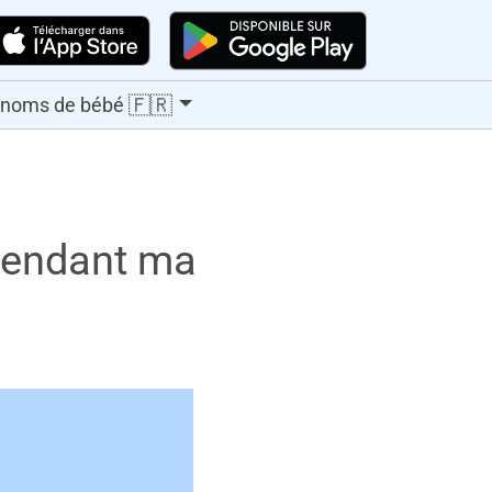
🇫🇷
énoms de bébé
pendant ma