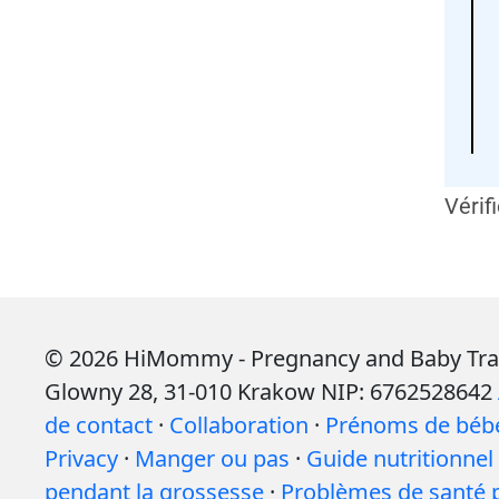
Vérif
© 2026 HiMommy - Pregnancy and Baby Tracke
Glowny 28, 31-010 Krakow NIP: 6762528642
de contact
·
Collaboration
·
Prénoms de béb
Privacy
·
Manger ou pas
·
Guide nutritionne
pendant la grossesse
·
Problèmes de santé 