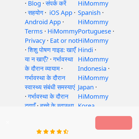
·
Blog
·
संपर्क करें
HiMommy
·
सहयोग
·
iOS App
·
Spanish
·
Android App
·
HiMommy
Terms
·
HiMommy
Portuguese
·
Privacy
·
Eat or not
HiMommy
·
शिशु पोषण गाइड: खाएँ
Hindi
·
या न खाएँ?
·
गर्भावस्था
HiMommy
के दौरान व्यायाम
·
Indonesia
·
गर्भावस्था के दौरान
HiMommy
स्वास्थ्य संबंधी समस्याएं
Japan
·
·
गर्भावस्था के दौरान
HiMommy
दवाएँ
·
बच्चे के स्वास्थ्य
Korea
समस्याएँ
·
Articles
·
HiMommy App
संपादकीय नीति
VIEW
Best Pregnancy Tracker
10000