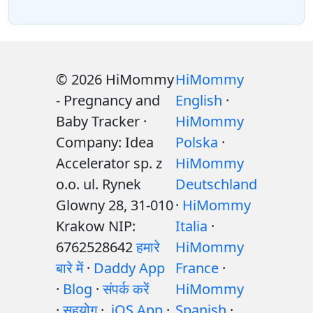
© 2026 HiMommy
HiMommy
- Pregnancy and
English
·
Baby Tracker ·
HiMommy
Company: Idea
Polska
·
Accelerator sp. z
HiMommy
o.o. ul. Rynek
Deutschland
Glowny 28, 31-010
·
HiMommy
Krakow NIP:
Italia
·
6762528642
हमारे
HiMommy
बारे में
·
Daddy App
France
·
·
Blog
·
संपर्क करें
HiMommy
·
सहयोग
·
iOS App
·
Spanish
·