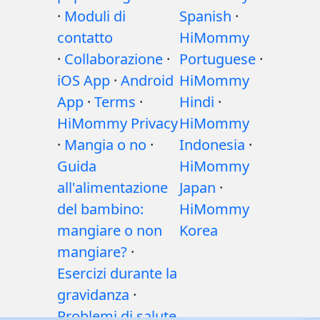
·
Moduli di
Spanish
·
contatto
HiMommy
·
Collaborazione
·
Portuguese
·
iOS App
·
Android
HiMommy
App
·
Terms
·
Hindi
·
HiMommy Privacy
HiMommy
·
Mangia o no
·
Indonesia
·
Guida
HiMommy
all'alimentazione
Japan
·
del bambino:
HiMommy
mangiare o non
Korea
mangiare?
·
Esercizi durante la
gravidanza
·
Problemi di salute