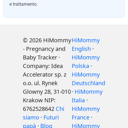
e trattamento.
© 2026 HiMommy
HiMommy
- Pregnancy and
English
·
Baby Tracker ·
HiMommy
Company: Idea
Polska
·
Accelerator sp. z
HiMommy
o.o. ul. Rynek
Deutschland
Glowny 28, 31-010
·
HiMommy
Krakow NIP:
Italia
·
6762528642
Chi
HiMommy
siamo
·
Futuri
France
·
papà
·
Blog
HiMommy