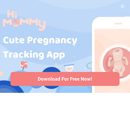
durante la
gravidanza
·
Medicinali
durante la
gravidanza
·
Problemi di salute
del bambino
·
Articoli
·
Politica
editoriale
Download For Free Now!