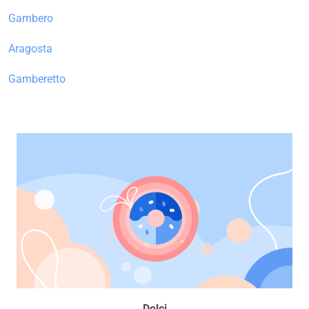
Gambero
Aragosta
Gamberetto
Dolci