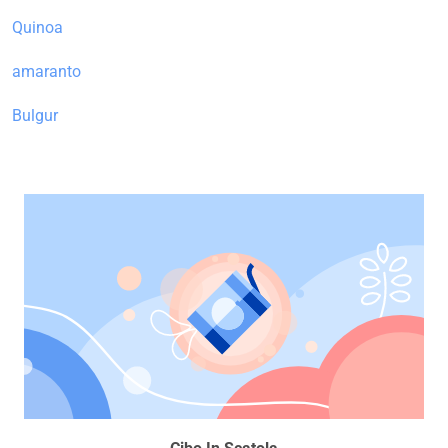
Quinoa
amaranto
Bulgur