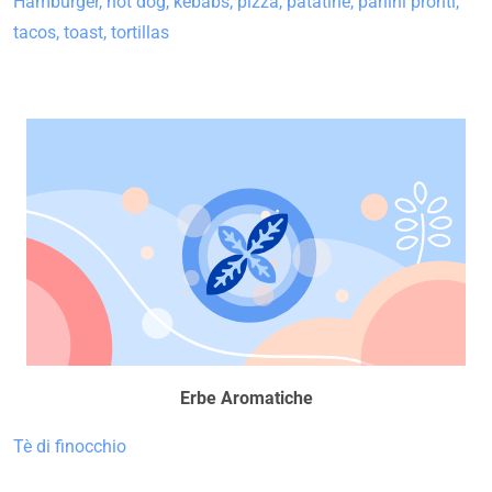
Hamburger, hot dog, kebabs, pizza, patatine, panini pronti,
tacos, toast, tortillas
Erbe Aromatiche
Tè di finocchio