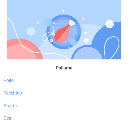
Pollame
Pollo
Tacchino
Anatra
Oca