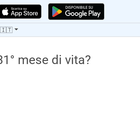
🇮🇹
1° mese di vita?