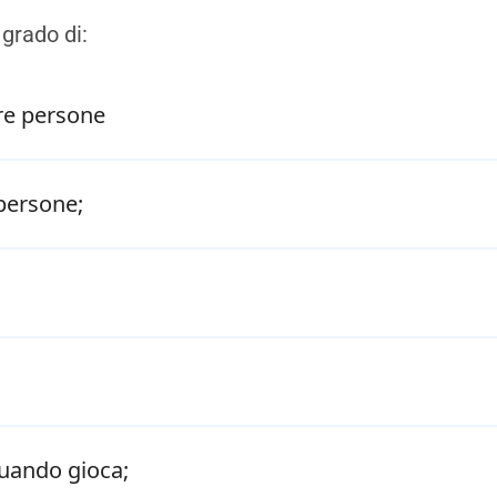
 grado di:
tre persone
persone;
quando gioca;