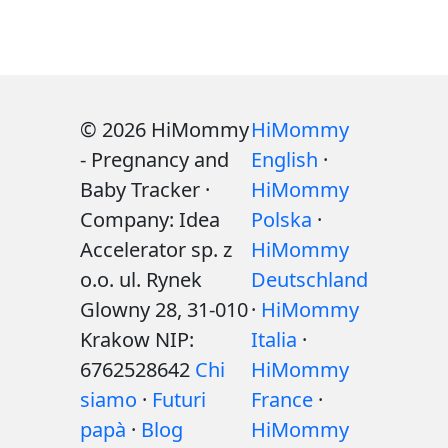
© 2026 HiMommy
HiMommy
- Pregnancy and
English
·
Baby Tracker ·
HiMommy
Company: Idea
Polska
·
Accelerator sp. z
HiMommy
o.o. ul. Rynek
Deutschland
Glowny 28, 31-010
·
HiMommy
Krakow NIP:
Italia
·
6762528642
Chi
HiMommy
siamo
·
Futuri
France
·
papà
·
Blog
HiMommy