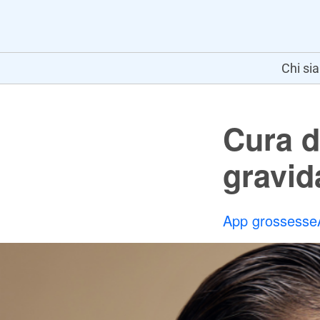
Chi si
Cura d
gravid
App grossesse