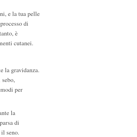
, e la tua pelle
 processo di
tanto, è
menti cutanei.
e la gravidanza.
i sebo,
 modi per
nte la
parsa di
il seno.