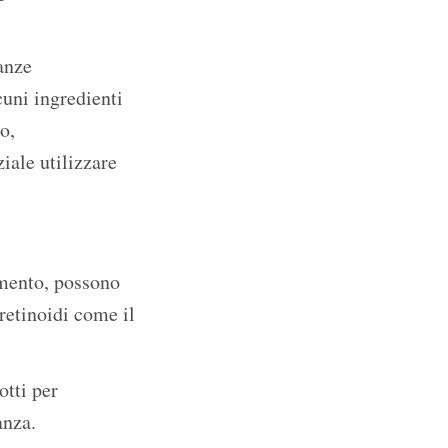
anze
uni ingredienti
o,
iale utilizzare
amento, possono
retinoidi come il
otti per
anza.