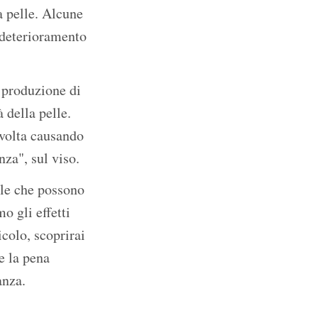
a pelle. Alcune
 deterioramento
 produzione di
à della pelle.
lvolta causando
za", sul viso.
elle che possono
o gli effetti
colo, scoprirai
e la pena
anza.