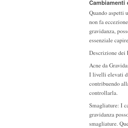
Cambiamenti d
Quando aspetti u
non fa eccezione
gravidanza, posso
essenziale capir
Descrizione dei
Acne da Gravidan
I livelli elevat
contribuendo all
controllarla.
Smagliature: I c
gravidanza posson
smagliature. Ques