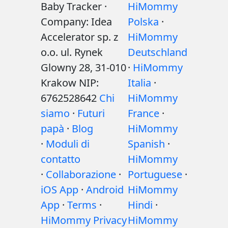
Baby Tracker ·
HiMommy
Company: Idea
Polska
·
Accelerator sp. z
HiMommy
o.o. ul. Rynek
Deutschland
Glowny 28, 31-010
·
HiMommy
Krakow NIP:
Italia
·
6762528642
Chi
HiMommy
siamo
·
Futuri
France
·
papà
·
Blog
HiMommy
·
Moduli di
Spanish
·
contatto
HiMommy
·
Collaborazione
·
Portuguese
·
iOS App
·
Android
HiMommy
App
·
Terms
·
Hindi
·
HiMommy Privacy
HiMommy