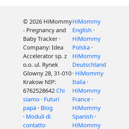
© 2026 HiMommy
HiMommy
- Pregnancy and
English
·
Baby Tracker ·
HiMommy
Company: Idea
Polska
·
Accelerator sp. z
HiMommy
o.o. ul. Rynek
Deutschland
Glowny 28, 31-010
·
HiMommy
Krakow NIP:
Italia
·
6762528642
Chi
HiMommy
siamo
·
Futuri
France
·
papà
·
Blog
HiMommy
·
Moduli di
Spanish
·
contatto
HiMommy