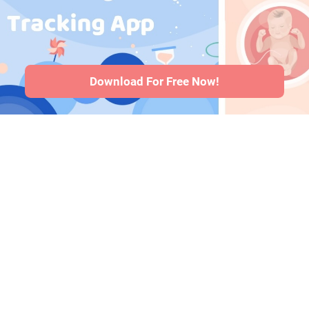
Problemi di salute
del bambino
·
Articoli
·
Politica
editoriale
Download For Free Now!