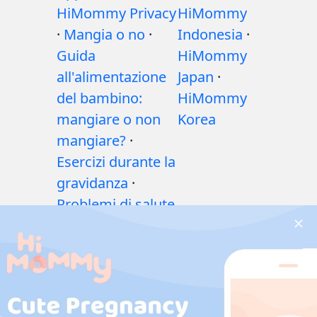
HiMommy Privacy
HiMommy
·
Mangia o no
·
Indonesia
·
Guida
HiMommy
all'alimentazione
Japan
·
del bambino:
HiMommy
mangiare o non
Korea
mangiare?
·
Esercizi durante la
gravidanza
·
Problemi di salute
durante la
gravidanza
·
Medicinali
durante la
gravidanza
·