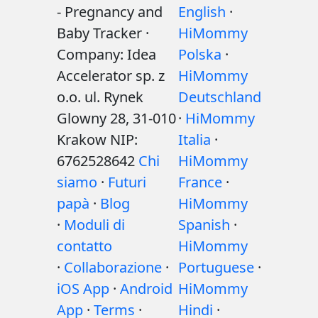
- Pregnancy and
English
·
Baby Tracker ·
HiMommy
Company: Idea
Polska
·
Accelerator sp. z
HiMommy
o.o. ul. Rynek
Deutschland
Glowny 28, 31-010
·
HiMommy
Krakow NIP:
Italia
·
6762528642
Chi
HiMommy
siamo
·
Futuri
France
·
papà
·
Blog
HiMommy
·
Moduli di
Spanish
·
contatto
HiMommy
·
Collaborazione
·
Portuguese
·
iOS App
·
Android
HiMommy
App
·
Terms
·
Hindi
·