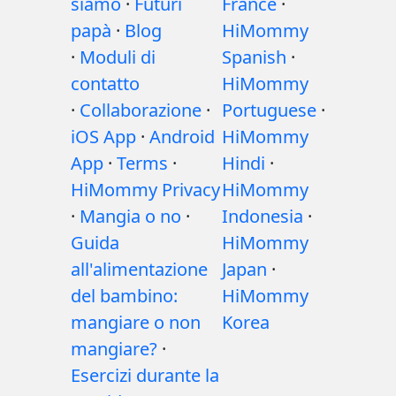
siamo
·
Futuri
France
·
papà
·
Blog
HiMommy
·
Moduli di
Spanish
·
contatto
HiMommy
·
Collaborazione
·
Portuguese
·
iOS App
·
Android
HiMommy
App
·
Terms
·
Hindi
·
HiMommy Privacy
HiMommy
·
Mangia o no
·
Indonesia
·
Guida
HiMommy
all'alimentazione
Japan
·
del bambino:
HiMommy
mangiare o non
Korea
mangiare?
·
Esercizi durante la