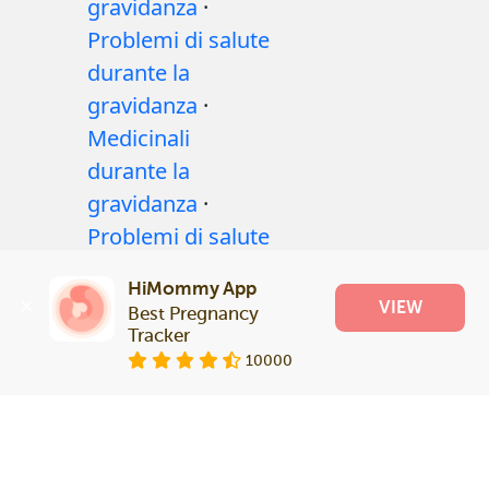
gravidanza
·
Problemi di salute
durante la
gravidanza
·
Medicinali
durante la
gravidanza
·
Problemi di salute
del bambino
·
HiMommy App
Articoli
·
Politica
VIEW
Best Pregnancy 
editoriale
Tracker
10000