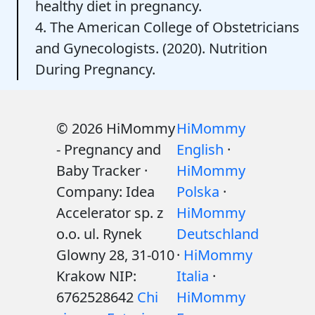
healthy diet in pregnancy.
4. The American College of Obstetricians
and Gynecologists. (2020). Nutrition
During Pregnancy.
© 2026 HiMommy
HiMommy
- Pregnancy and
English
·
Baby Tracker ·
HiMommy
Company: Idea
Polska
·
Accelerator sp. z
HiMommy
o.o. ul. Rynek
Deutschland
Glowny 28, 31-010
·
HiMommy
Krakow NIP:
Italia
·
6762528642
Chi
HiMommy