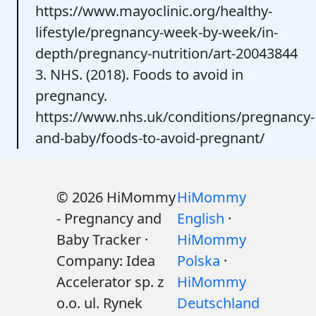
https://www.mayoclinic.org/healthy-
lifestyle/pregnancy-week-by-week/in-
depth/pregnancy-nutrition/art-20043844
3. NHS. (2018). Foods to avoid in
pregnancy.
https://www.nhs.uk/conditions/pregnancy-
and-baby/foods-to-avoid-pregnant/
© 2026 HiMommy
HiMommy
- Pregnancy and
English
·
Baby Tracker ·
HiMommy
Company: Idea
Polska
·
Accelerator sp. z
HiMommy
o.o. ul. Rynek
Deutschland