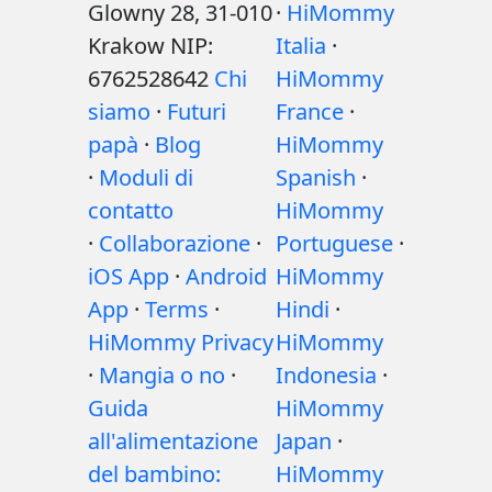
Glowny 28, 31-010
·
HiMommy
Krakow NIP:
Italia
·
6762528642
Chi
HiMommy
siamo
·
Futuri
France
·
papà
·
Blog
HiMommy
·
Moduli di
Spanish
·
contatto
HiMommy
·
Collaborazione
·
Portuguese
·
iOS App
·
Android
HiMommy
App
·
Terms
·
Hindi
·
HiMommy Privacy
HiMommy
·
Mangia o no
·
Indonesia
·
Guida
HiMommy
all'alimentazione
Japan
·
del bambino:
HiMommy