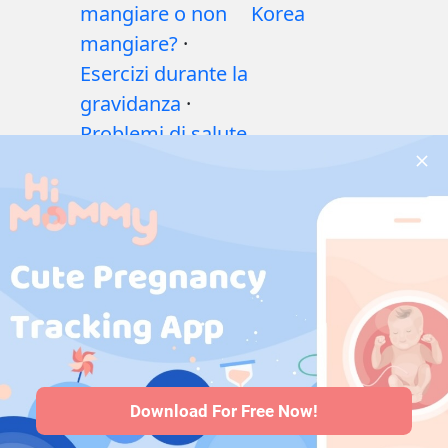
mangiare o non
Korea
mangiare?
·
Esercizi durante la
gravidanza
·
Problemi di salute
durante la
gravidanza
·
Medicinali
durante la
gravidanza
·
Problemi di salute
del bambino
·
Articoli
·
Politica
editoriale
Download For Free Now!