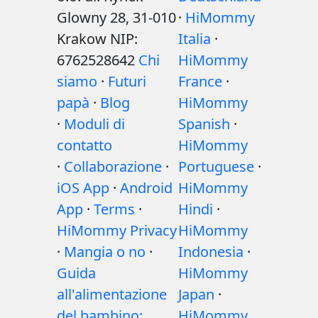
Glowny 28, 31-010
·
HiMommy
Krakow NIP:
Italia
·
6762528642
Chi
HiMommy
siamo
·
Futuri
France
·
papà
·
Blog
HiMommy
·
Moduli di
Spanish
·
contatto
HiMommy
·
Collaborazione
·
Portuguese
·
iOS App
·
Android
HiMommy
App
·
Terms
·
Hindi
·
HiMommy Privacy
HiMommy
·
Mangia o no
·
Indonesia
·
Guida
HiMommy
all'alimentazione
Japan
·
del bambino:
HiMommy