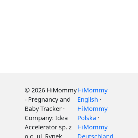
© 2026 HiMommy
HiMommy
- Pregnancy and
English
·
Baby Tracker ·
HiMommy
Company: Idea
Polska
·
Accelerator sp. z
HiMommy
o.o. ul. Rynek
Deutschland