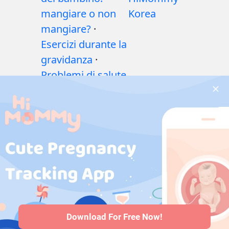
mangiare o non
Korea
mangiare?
·
Esercizi durante la
gravidanza
·
Problemi di salute
durante la
gravidanza
·
Medicinali
durante la
gravidanza
·
Problemi di salute
del bambino
·
Articoli
·
Politica
editoriale
Download For Free Now!