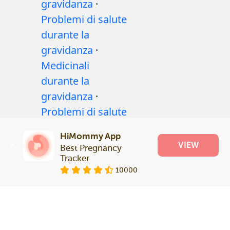
gravidanza
·
Problemi di salute
durante la
gravidanza
·
Medicinali
durante la
gravidanza
·
Problemi di salute
del bambino
·
HiMommy App
Articoli
·
Politica
VIEW
Best Pregnancy 
editoriale
Tracker
10000