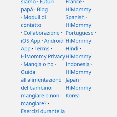
siamo
·
Futuri
France
·
papà
·
Blog
HiMommy
·
Moduli di
Spanish
·
contatto
HiMommy
·
Collaborazione
·
Portuguese
·
iOS App
·
Android
HiMommy
App
·
Terms
·
Hindi
·
HiMommy Privacy
HiMommy
·
Mangia o no
·
Indonesia
·
Guida
HiMommy
all'alimentazione
Japan
·
del bambino:
HiMommy
mangiare o non
Korea
mangiare?
·
Esercizi durante la