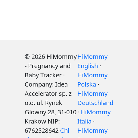
© 2026 HiMommy
HiMommy
- Pregnancy and
English
·
Baby Tracker ·
HiMommy
Company: Idea
Polska
·
Accelerator sp. z
HiMommy
o.o. ul. Rynek
Deutschland
Glowny 28, 31-010
·
HiMommy
Krakow NIP:
Italia
·
6762528642
Chi
HiMommy