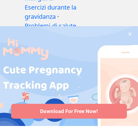
Esercizi durante la
gravidanza
·
Problemi di salute
durante la
gravidanza
·
Medicinali
durante la
gravidanza
·
Problemi di salute
del bambino
·
Articoli
·
Politica
editoriale
Download For Free Now!