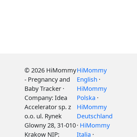
© 2026 HiMommy
HiMommy
- Pregnancy and
English
·
Baby Tracker ·
HiMommy
Company: Idea
Polska
·
Accelerator sp. z
HiMommy
o.o. ul. Rynek
Deutschland
Glowny 28, 31-010
·
HiMommy
Krakow NIP:
Italia
·