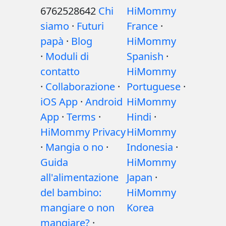
6762528642
Chi
HiMommy
siamo
·
Futuri
France
·
papà
·
Blog
HiMommy
·
Moduli di
Spanish
·
contatto
HiMommy
·
Collaborazione
·
Portuguese
·
iOS App
·
Android
HiMommy
App
·
Terms
·
Hindi
·
HiMommy Privacy
HiMommy
·
Mangia o no
·
Indonesia
·
Guida
HiMommy
all'alimentazione
Japan
·
del bambino:
HiMommy
mangiare o non
Korea
mangiare?
·