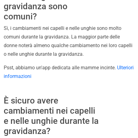
gravidanza sono
comuni?
Sì, i cambiamenti nei capelli e nelle unghie sono molto
comuni durante la gravidanza. La maggior parte delle
donne noterà almeno qualche cambiamento nei loro capelli
o nelle unghie durante la gravidanza.
Psst, abbiamo un'app dedicata alle mamme incinte.
Ulteriori
informazioni
È sicuro avere
cambiamenti nei capelli
e nelle unghie durante la
gravidanza?