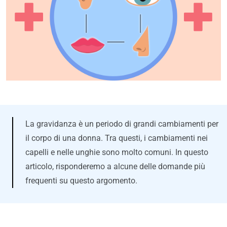
La gravidanza è un periodo di grandi cambiamenti per
il corpo di una donna. Tra questi, i cambiamenti nei
capelli e nelle unghie sono molto comuni. In questo
articolo, risponderemo a alcune delle domande più
frequenti su questo argomento.