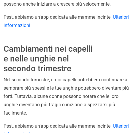
possono anche iniziare a crescere più velocemente.
Psst, abbiamo un'app dedicata alle mamme incinte.
Ulteriori
informazioni
Cambiamenti nei capelli
e nelle unghie nel
secondo trimestre
Nel secondo trimestre, i tuoi capelli potrebbero continuare a
sembrare più spessi e le tue unghie potrebbero diventare più
forti. Tuttavia, alcune donne possono notare che le loro
unghie diventano più fragili o iniziano a spezzarsi più
facilmente.
Psst, abbiamo un'app dedicata alle mamme incinte.
Ulteriori