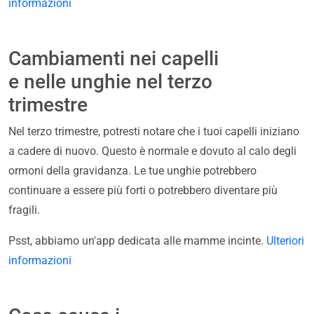
informazioni
Cambiamenti nei capelli
e nelle unghie nel terzo
trimestre
Nel terzo trimestre, potresti notare che i tuoi capelli iniziano
a cadere di nuovo. Questo è normale e dovuto al calo degli
ormoni della gravidanza. Le tue unghie potrebbero
continuare a essere più forti o potrebbero diventare più
fragili.
Psst, abbiamo un'app dedicata alle mamme incinte.
Ulteriori
informazioni