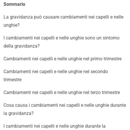
Sommario
La gravidanza può causare cambiamenti nei capelli e nelle
unghie?
I cambiamenti nei capelli e nelle unghie sono un sintomo
della gravidanza?
Cambiamenti nei capelli e nelle unghie nel primo trimestre
Cambiamenti nei capelli e nelle unghie nel secondo
trimestre
Cambiamenti nei capelli e nelle unghie nel terzo trimestre
Cosa causa i cambiamenti nei capelli e nelle unghie durante
la gravidanza?
I cambiamenti nei capelli e nelle unghie durante la