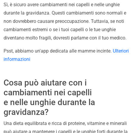
Sì, è sicuro avere cambiamenti nei capelli e nelle unghie
durante la gravidanza. Questi cambiamenti sono normali e
non dovrebbero causare preoccupazione. Tuttavia, se noti
cambiamenti estremi o se i tuoi capelli o le tue unghie
diventano molto fragili, dovresti parlarne con il tuo medico.
Psst, abbiamo un'app dedicata alle mamme incinte.
Ulteriori
informazioni
Cosa può aiutare con i
cambiamenti nei capelli
e nelle unghie durante la
gravidanza?
Una dieta equilibrata e ricca di proteine, vitamine e minerali
può aiutare a mantenere i capelli e le unghie forti durante la