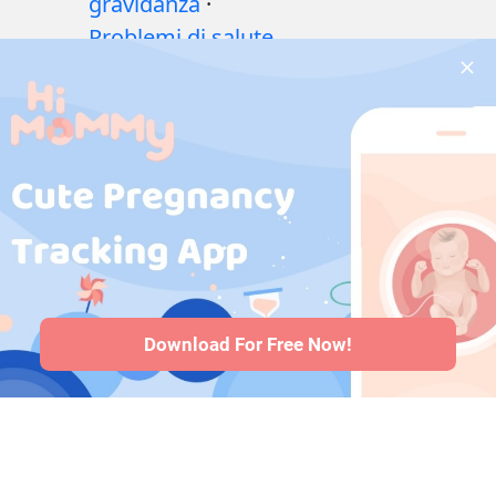
gravidanza
·
Problemi di salute
durante la
gravidanza
·
Medicinali
durante la
gravidanza
·
Problemi di salute
del bambino
·
Articoli
·
Politica
editoriale
Download For Free Now!