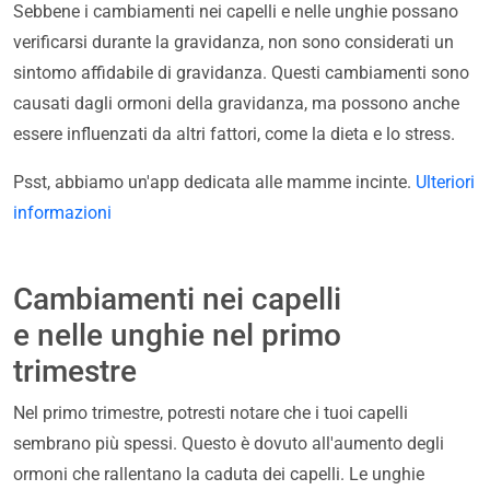
Sebbene i cambiamenti nei capelli e nelle unghie possano
verificarsi durante la gravidanza, non sono considerati un
sintomo affidabile di gravidanza. Questi cambiamenti sono
causati dagli ormoni della gravidanza, ma possono anche
essere influenzati da altri fattori, come la dieta e lo stress.
Psst, abbiamo un'app dedicata alle mamme incinte.
Ulteriori
informazioni
Cambiamenti nei capelli
e nelle unghie nel primo
trimestre
Nel primo trimestre, potresti notare che i tuoi capelli
sembrano più spessi. Questo è dovuto all'aumento degli
ormoni che rallentano la caduta dei capelli. Le unghie