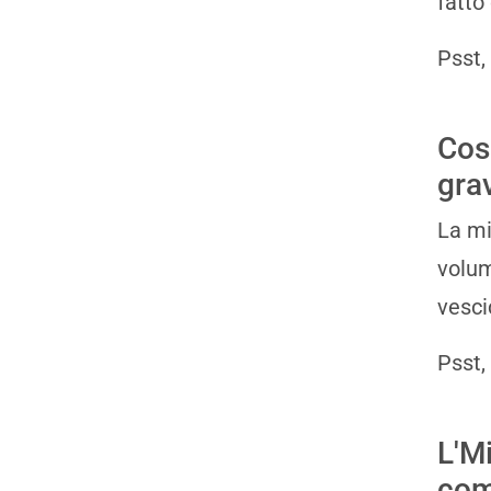
fatto
Psst,
Cos
gra
La mi
volum
vesci
Psst,
L'M
co