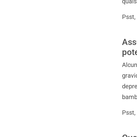
quals
Psst,
Ass
pot
Alcun
gravi
depre
bambi
Psst,