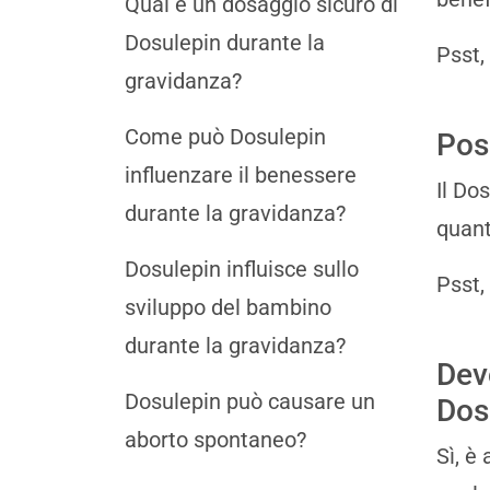
Qual è un dosaggio sicuro di
Dosulepin durante la
Psst,
gravidanza?
Come può Dosulepin
Pos
influenzare il benessere
Il Do
durante la gravidanza?
quant
Dosulepin influisce sullo
Psst,
sviluppo del bambino
durante la gravidanza?
Dev
Dosulepin può causare un
Dos
aborto spontaneo?
Sì, è