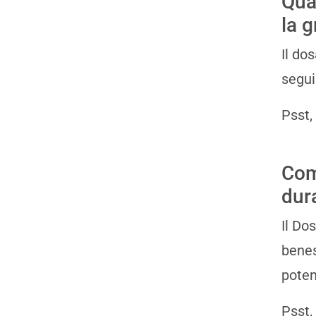
Qua
la 
Il do
segui
Psst,
Com
dur
Il Do
benes
poten
Psst,