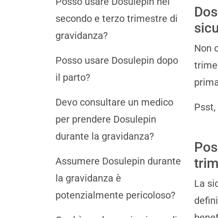
Posso usare Dosulepin nel
Dos
secondo e terzo trimestre di
sic
gravidanza?
Non c
Posso usare Dosulepin dopo
trime
il parto?
prima
Devo consultare un medico
Psst,
per prendere Dosulepin
durante la gravidanza?
Pos
Assumere Dosulepin durante
tri
la gravidanza è
La si
potenzialmente pericoloso?
defin
benef