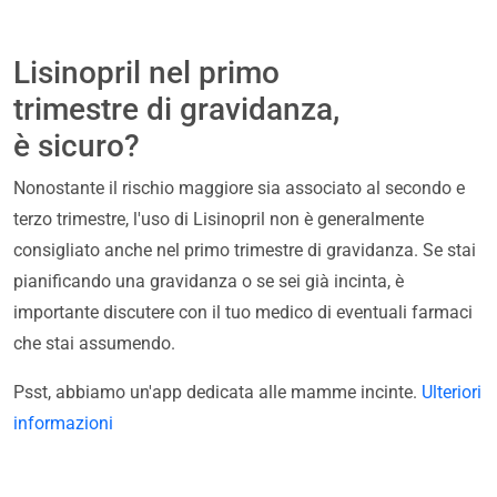
Lisinopril nel primo
trimestre di gravidanza,
è sicuro?
Nonostante il rischio maggiore sia associato al secondo e
terzo trimestre, l'uso di Lisinopril non è generalmente
consigliato anche nel primo trimestre di gravidanza. Se stai
pianificando una gravidanza o se sei già incinta, è
importante discutere con il tuo medico di eventuali farmaci
che stai assumendo.
Psst, abbiamo un'app dedicata alle mamme incinte.
Ulteriori
informazioni