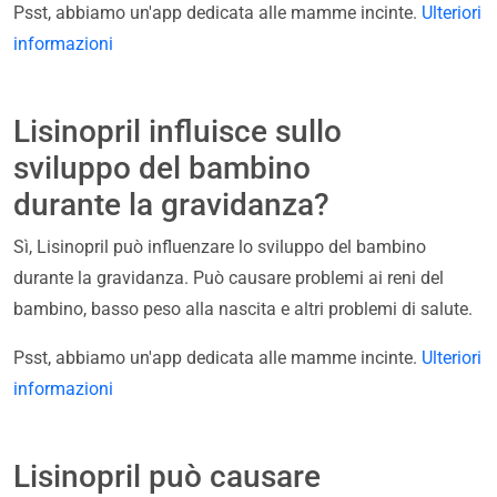
Psst, abbiamo un'app dedicata alle mamme incinte.
Ulteriori
informazioni
Lisinopril influisce sullo
sviluppo del bambino
durante la gravidanza?
Sì, Lisinopril può influenzare lo sviluppo del bambino
durante la gravidanza. Può causare problemi ai reni del
bambino, basso peso alla nascita e altri problemi di salute.
Psst, abbiamo un'app dedicata alle mamme incinte.
Ulteriori
informazioni
Lisinopril può causare