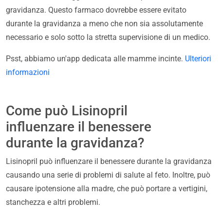
gravidanza. Questo farmaco dovrebbe essere evitato
durante la gravidanza a meno che non sia assolutamente
necessario e solo sotto la stretta supervisione di un medico.
Psst, abbiamo un'app dedicata alle mamme incinte.
Ulteriori
informazioni
Come può Lisinopril
influenzare il benessere
durante la gravidanza?
Lisinopril può influenzare il benessere durante la gravidanza
causando una serie di problemi di salute al feto. Inoltre, può
causare ipotensione alla madre, che può portare a vertigini,
stanchezza e altri problemi.