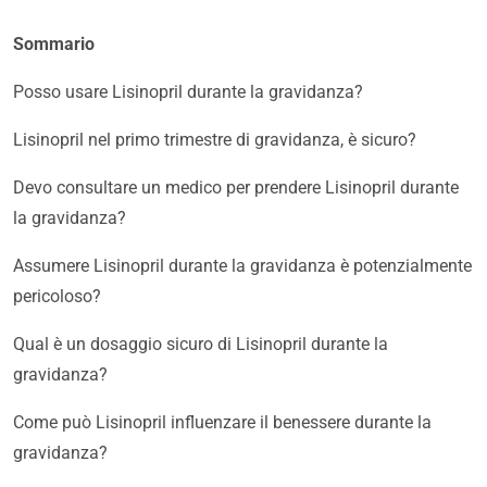
Sommario
Posso usare Lisinopril durante la gravidanza?
Lisinopril nel primo trimestre di gravidanza, è sicuro?
Devo consultare un medico per prendere Lisinopril durante
la gravidanza?
Assumere Lisinopril durante la gravidanza è potenzialmente
pericoloso?
Qual è un dosaggio sicuro di Lisinopril durante la
gravidanza?
Come può Lisinopril influenzare il benessere durante la
gravidanza?