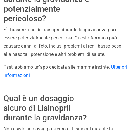
potenzialmente
pericoloso?
Sì, l'assunzione di Lisinopril durante la gravidanza può
essere potenzialmente pericolosa. Questo farmaco può
causare danni al feto, inclusi problemi ai reni, basso peso
alla nascita, ipotensione e altri problemi di salute.
Psst, abbiamo un'app dedicata alle mamme incinte.
Ulteriori
informazioni
Qual è un dosaggio
sicuro di Lisinopril
durante la gravidanza?
Non esiste un dosaggio sicuro di Lisinopril durante la