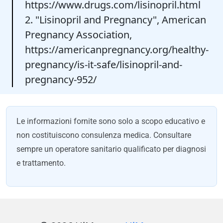
https://www.drugs.com/lisinopril.html
2. "Lisinopril and Pregnancy", American
Pregnancy Association,
https://americanpregnancy.org/healthy-
pregnancy/is-it-safe/lisinopril-and-
pregnancy-952/
Le informazioni fornite sono solo a scopo educativo e
non costituiscono consulenza medica. Consultare
sempre un operatore sanitario qualificato per diagnosi
e trattamento.