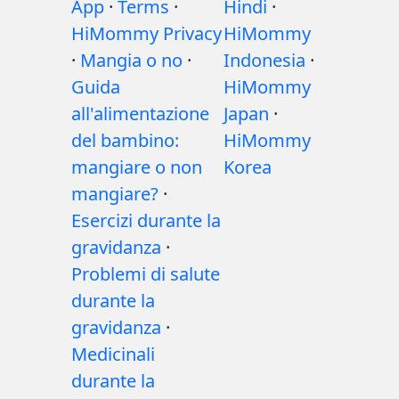
App
·
Terms
·
Hindi
·
HiMommy Privacy
HiMommy
·
Mangia o no
·
Indonesia
·
Guida
HiMommy
all'alimentazione
Japan
·
del bambino:
HiMommy
mangiare o non
Korea
mangiare?
·
Esercizi durante la
gravidanza
·
Problemi di salute
durante la
gravidanza
·
Medicinali
durante la