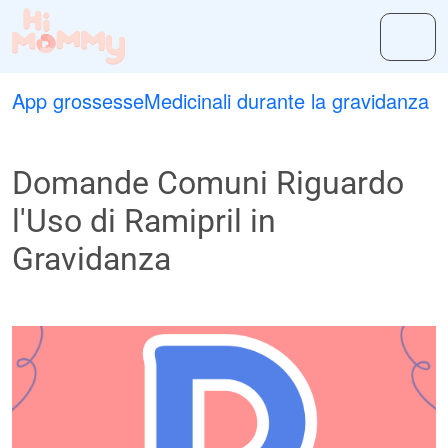
App grossesse
Medicinali durante la gravidanza
Domande Comuni Riguardo
l'Uso di Ramipril in
Gravidanza