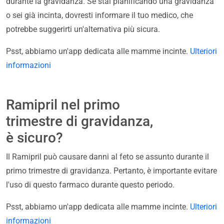
durante la gravidanza. Se stai pianificando una gravidanza
o sei già incinta, dovresti informare il tuo medico, che
potrebbe suggerirti un'alternativa più sicura.
Psst, abbiamo un'app dedicata alle mamme incinte.
Ulteriori
informazioni
Ramipril nel primo
trimestre di gravidanza,
è sicuro?
Il Ramipril può causare danni al feto se assunto durante il
primo trimestre di gravidanza. Pertanto, è importante evitare
l'uso di questo farmaco durante questo periodo.
Psst, abbiamo un'app dedicata alle mamme incinte.
Ulteriori
informazioni