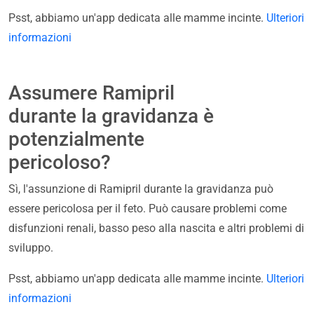
Psst, abbiamo un'app dedicata alle mamme incinte.
Ulteriori
informazioni
Assumere Ramipril
durante la gravidanza è
potenzialmente
pericoloso?
Sì, l'assunzione di Ramipril durante la gravidanza può
essere pericolosa per il feto. Può causare problemi come
disfunzioni renali, basso peso alla nascita e altri problemi di
sviluppo.
Psst, abbiamo un'app dedicata alle mamme incinte.
Ulteriori
informazioni