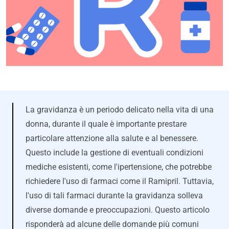
La gravidanza è un periodo delicato nella vita di una
donna, durante il quale è importante prestare
particolare attenzione alla salute e al benessere.
Questo include la gestione di eventuali condizioni
mediche esistenti, come l'ipertensione, che potrebbe
richiedere l'uso di farmaci come il Ramipril. Tuttavia,
l'uso di tali farmaci durante la gravidanza solleva
diverse domande e preoccupazioni. Questo articolo
risponderà ad alcune delle domande più comuni