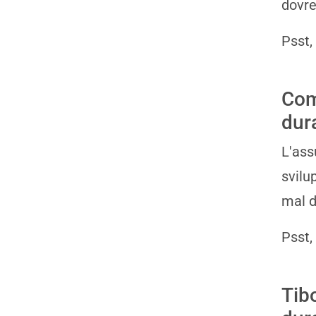
dovre
Psst,
Com
dur
L'ass
svilu
mal di
Psst,
Tib