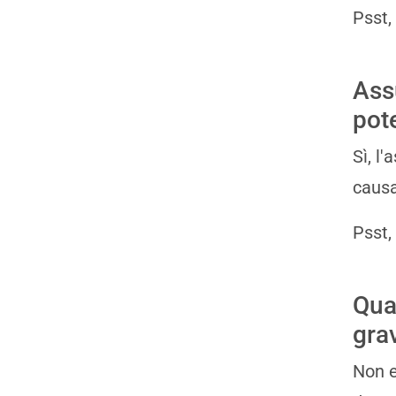
Psst,
Ass
pot
Sì, l
causa
Psst,
Qua
gra
Non e