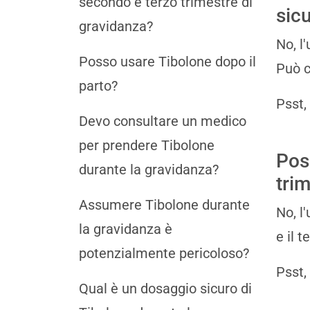
secondo e terzo trimestre di
sic
gravidanza?
No, l
Posso usare Tibolone dopo il
Può c
parto?
Psst,
Devo consultare un medico
per prendere Tibolone
Pos
durante la gravidanza?
tri
Assumere Tibolone durante
No, l
la gravidanza è
e il 
potenzialmente pericoloso?
Psst,
Qual è un dosaggio sicuro di