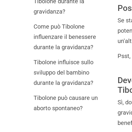
Tibolone durante la
Pos
gravidanza?
Se st
Come può Tibolone
poten
influenzare il benessere
un'al
durante la gravidanza?
Psst,
Tibolone influisce sullo
sviluppo del bambino
Dev
durante la gravidanza?
Tib
Tibolone può causare un
Sì, d
aborto spontaneo?
gravi
benef