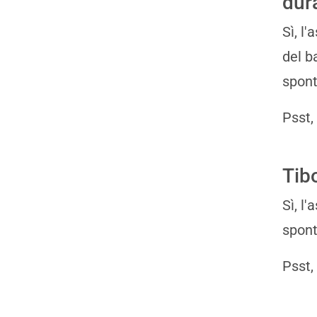
dur
Sì, l
del b
spon
Psst,
Tib
Sì, l
spon
Psst,