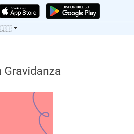
🇮🇹
n Gravidanza