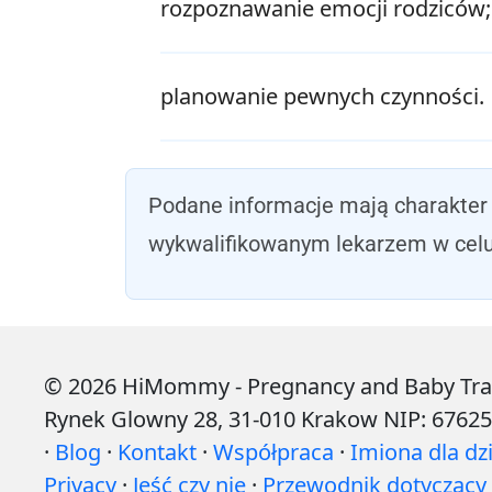
rozpoznawanie emocji rodziców;
planowanie pewnych czynności.
Podane informacje mają charakter 
wykwalifikowanym lekarzem w celu 
© 2026 HiMommy - Pregnancy and Baby Tracke
Rynek Glowny 28, 31-010 Krakow NIP: 6762
·
Blog
·
Kontakt
·
Współpraca
·
Imiona dla dzi
Privacy
·
Jeść czy nie
·
Przewodnik dotyczący ż