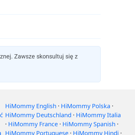
nej. Zawsze skonsultuj się z
HiMommy English
·
HiMommy Polska
·
ć
HiMommy Deutschland
·
HiMommy Italia
·
HiMommy France
·
HiMommy Spanish
·
a
HiMommy Portuguese
·
HiMommy Hindi
·