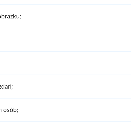
obrazku;
zdań;
h osób;