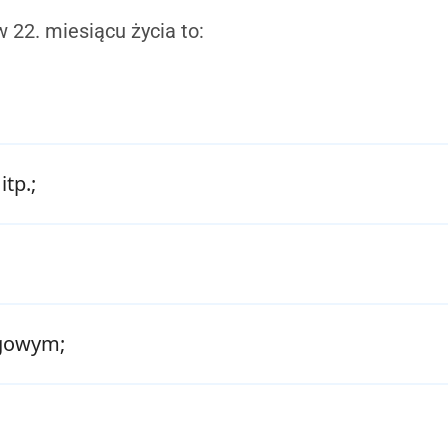
 22. miesiącu życia to:
itp.;
egowym;