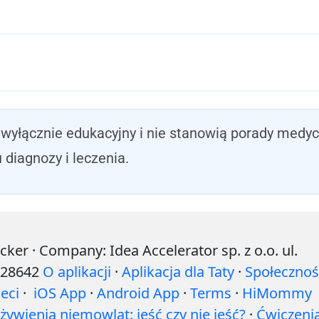
wyłącznie edukacyjny i nie stanowią porady medycz
diagnozy i leczenia.
r · Company: Idea Accelerator sp. z o.o. ul.
528642
O aplikacji
·
Aplikacja dla Taty
·
Społecznoś
eci
·
iOS App
·
Android App
·
Terms
·
HiMommy
ywienia niemowląt: jeść czy nie jeść?
·
Ćwiczeni