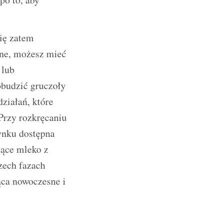
ię zatem
lne, możesz mieć
 lub
obudzić gruczoły
ziałań, które
Przy rozkręcaniu
ynku dostępna
jące mleko z
rzech fazach
ąca nowoczesne i