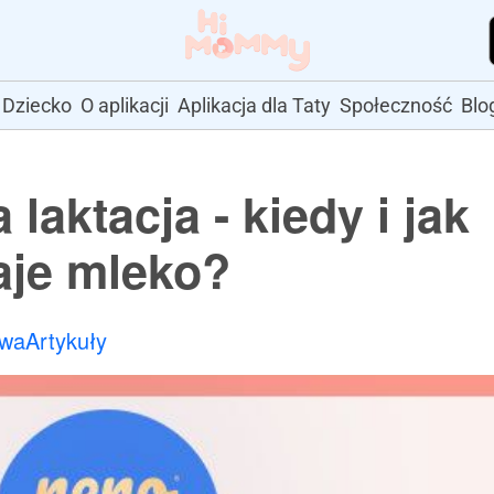
Dziecko
O aplikacji
Aplikacja dla Taty
Społeczność
Blo
 laktacja - kiedy i jak
aje mleko?
owa
Artykuły