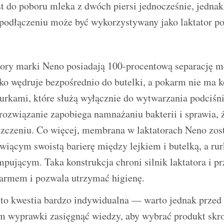
t do poboru mleka z dwóch piersi jednocześnie, jednak
odłączeniu może być wykorzystywany jako laktator po
tory marki Neno posiadają 100-procentową separację m
ko wędruje bezpośrednio do butelki, a pokarm nie ma k
rkami, które służą wyłącznie do wytwarzania podciśni
ozwiązanie zapobiega namnażaniu bakterii i sprawia, 
yszczeniu. Co więcej, membrana w laktatorach Neno zos
wiącym swoistą barierę między lejkiem i butelką, a rur
pującym. Taka konstrukcja chroni silnik laktatora i p
armem i pozwala utrzymać higienę.
 to kwestia bardzo indywidualna — warto jednak przed
 wyprawki zasięgnąć wiedzy, aby wybrać produkt skro