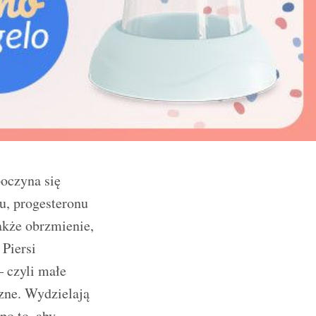
poczyna się
u, progesteronu
akże obrzmienie,
Piersi
— czyli małe
czne. Wydzielają
po to, aby