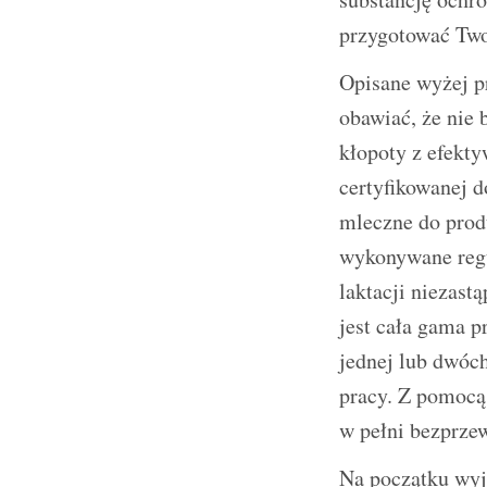
przygotować Twoj
Opisane wyżej p
obawiać, że nie
kłopoty z efekt
certyfikowanej d
mleczne do produ
wykonywane regu
laktacji niezas
jest cała gama 
jednej lub dwóch
pracy. Z pomocą
w pełni bezprzew
Na początku wyja