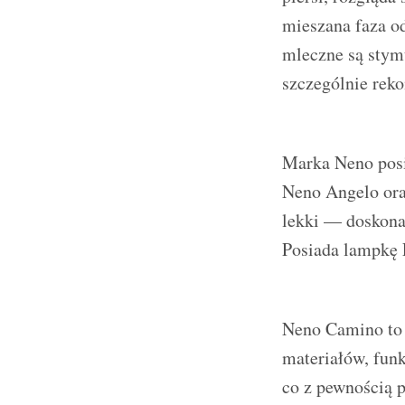
mieszana faza od
mleczne są stym
szczególnie rek
Marka Neno posi
Neno Angelo ora
lekki — doskona
Posiada lampkę 
Neno Camino to 
materiałów, fun
co z pewnością 