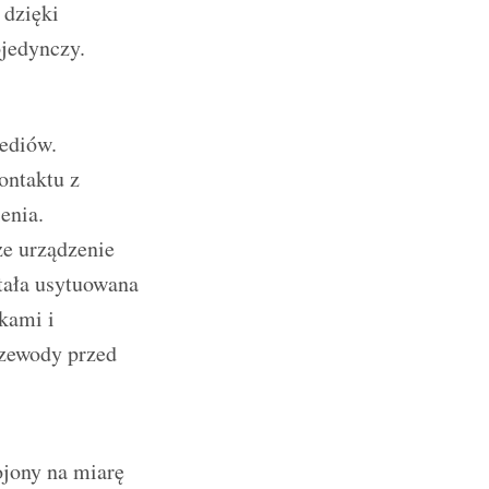
 dzięki
jedynczy.
ediów.
ontaktu z
enia.
że urządzenie
tała usytuowana
kami i
rzewody przed
jony na miarę