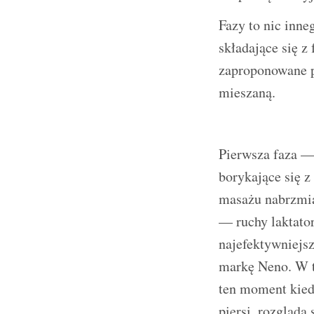
Fazy to nic inne
składające się z
zaproponowane p
mieszaną.
Pierwsza faza — 
borykające się z
masażu nabrzmia
— ruchy laktator
najefektywniejs
markę Neno. W ty
ten moment kiedy
piersi, rozgląda