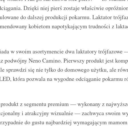
ciągania. Dzięki niej pierś zostaje właściwie opróżnio
ulowane do dalszej produkcji pokarmu. Laktator trójfa
omendowany kobietom napotykającym trudności z laktac
ada w swoim asortymencie dwa laktatory trójfazowe 
z podwójny Neno Camino. Pierwszy produkt jest komp
le sprawdzi się nie tylko do domowego użytku, ale rów
LED, która pozwala na wygodne odciąganie pokarmu r
produkt z segmentu premium — wykonany z najwyższe
kcjonalny i atrakcyjny wizualnie — zachwyca swoim w
przypadnie do gustu najbardziej wymagającym mamom.