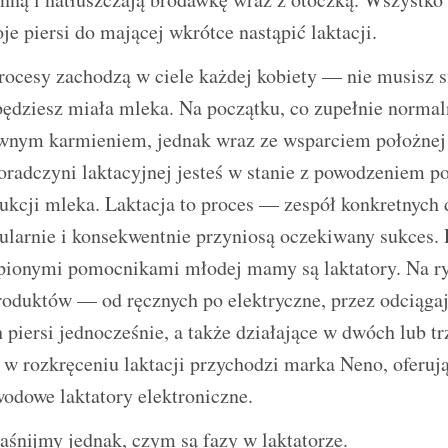
e piersi do mającej wkrótce nastąpić laktacji.
rocesy zachodzą w ciele każdej kobiety — nie musisz s
 będziesz miała mleka. Na początku, co zupełnie norma
ywnym karmieniem, jednak wraz ze wsparciem położnej
oradczyni laktacyjnej jesteś w stanie z powodzeniem p
kcji mleka. Laktacja to proces — zespół konkretnych d
larnie i konsekwentnie przyniosą oczekiwany sukces. 
tąpionymi pomocnikami młodej mamy są laktatory. Na r
produktów — od ręcznych po elektryczne, przez odciąga
 piersi jednocześnie, a także działające w dwóch lub t
 w rozkręceniu laktacji przychodzi marka Neno, oferuj
odowe laktatory elektroniczne.
śnijmy jednak, czym są fazy w laktatorze.