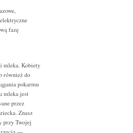
fazowe,
 elektryczne
ową fazę
ji mleka. Kobiety
yb również do
ciągania pokarmu
u mleka jest
wane przez
ziecka. Znasz
y przy Twojej
 trzecia —