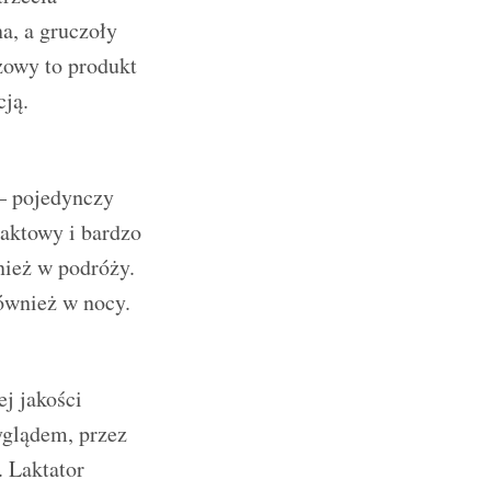
na, a gruczoły
zowy to produkt
ją.
— pojedynczy
aktowy i bardzo
nież w podróży.
ównież w nocy.
j jakości
yglądem, przez
 Laktator