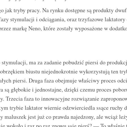
go jak tryby pracy. Na rynku dostępne są produkty dwu
 fazy stymulacji i odciągania, oraz trzyfazowe laktatory
rzez markę Neno, które zostały wyposażone w dodatk
stymulacji, ma za zadanie pobudzić piersi do produkc
 obrzękiem biustu niejednokrotnie wykorzystują ten tr
łych piersi. Druga faza obejmuje właściwy proces od
a są głębokie i jednostajne, dzięki czemu proces pobor
zy. Trzecia faza to innowacyjne rozwiązanie zapropono
m trybie laktator wiernie odzwierciedla ssące ruchy d
 maluszek jest już co prawda najedzony, ale wciąż leż
 się wokoło i raz po raz znowu ssie pierś? — To właśnie