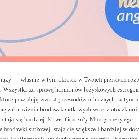
ciąży — właśnie w tym okresie w Twoich piersiach roz
. Wszystko za sprawą hormonów łożyskowych estrogen
, które powodują wzrost przewodów mlecznych, w tym t
anę zabarwienia brodawek sutkowych wraz z otoczkami. 
i stają się bardziej tkliwe. Gruczoły Montgomery'ego 
e brodawki sutkowej, stają się większe i bardziej wido
nną i natłuszczają brodawkę wraz z otoczką. Wszystko 