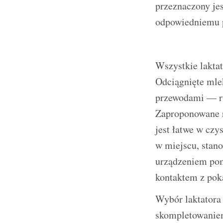
przeznaczony jes
odpowiedniemu p
Wszystkie lakta
Odciągnięte mle
przewodami — ru
Zaproponowane r
jest łatwe w cz
w miejscu, stano
urządzeniem pom
kontaktem z pok
Wybór laktatora
skompletowaniem