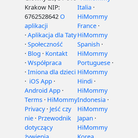
Krakow NIP:
Italia
·
6762528642
O
HiMommy
aplikacji
France
·
·
Aplikacja dla Taty
HiMommy
·
Społeczność
Spanish
·
·
Blog
·
Kontakt
HiMommy
·
Współpraca
Portuguese
·
·
Imiona dla dzieci
HiMommy
·
iOS App
·
Hindi
·
Android App
·
HiMommy
Terms
·
HiMommy
Indonesia
·
Privacy
·
Jeść czy
HiMommy
nie
·
Przewodnik
Japan
·
dotyczący
HiMommy
żywienia
Korea