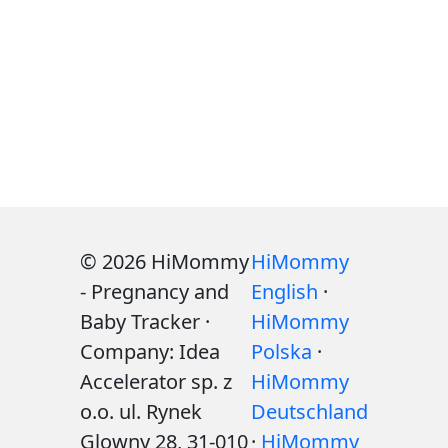
© 2026 HiMommy
HiMommy
- Pregnancy and
English
·
Baby Tracker ·
HiMommy
Company: Idea
Polska
·
Accelerator sp. z
HiMommy
o.o. ul. Rynek
Deutschland
Glowny 28, 31-010
·
HiMommy