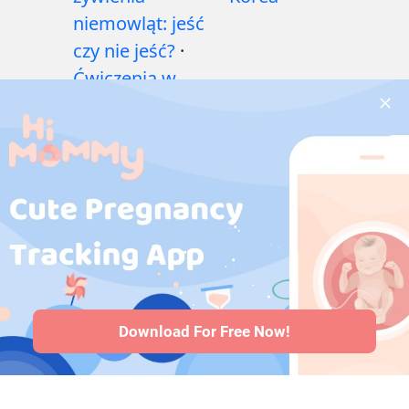
niemowląt: jeść
czy nie jeść?
·
Ćwiczenia w
czasie ciąży
·
Problemy
zdrowotne w
czasie ciąży
·
Leki
w ciąży
·
Problemy
zdrowotne
niemowląt
·
Artykuły
·
Polityka
redakcyjna
Download For Free Now!